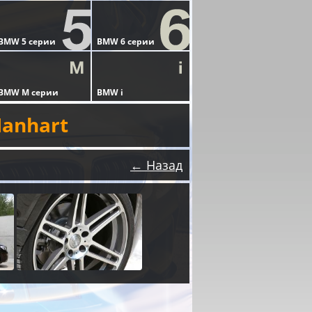
anhart
← Назад