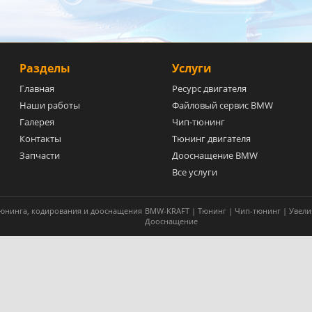
Разделы
Услуги
Главная
Ресурс двигателя
Наши работы
Файловый сервис BMW
Галерея
Чип-тюнинг
Контакты
Тюнинг двигателя
Запчасти
Дооснащение BMW
Все услуги
 тюнинга, кодирования и дооснащения
BMW-KRAFT | Тюнинг | Чип-тюнинг | Увели
Дооснащение