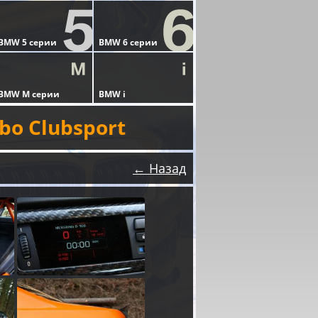
bo Clubsport
← Назад