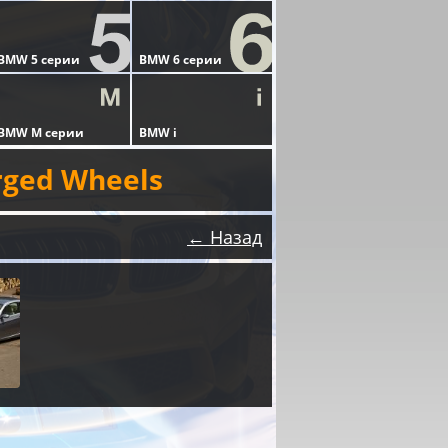
rged Wheels
← Назад