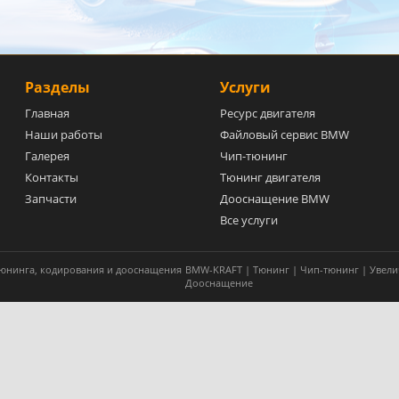
Разделы
Услуги
Главная
Ресурс двигателя
Наши работы
Файловый сервис BMW
Галерея
Чип-тюнинг
Контакты
Тюнинг двигателя
Запчасти
Дооснащение BMW
Все услуги
 тюнинга, кодирования и дооснащения
BMW-KRAFT | Тюнинг | Чип-тюнинг | Увели
Дооснащение