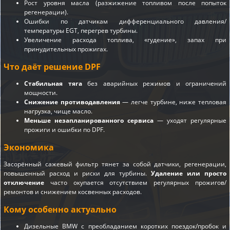
Рост уровня масла (разжижение топливом после попыток
регенерации).
Ошибки по датчикам дифференциального давления/
температуры EGT, перегрев турбины.
Увеличение расхода топлива, «гудение», запах при
принудительных прожигах.
Что даёт решение DPF
Стабильная тяга
без аварийных режимов и ограничений
мощности.
Снижение противодавления
— легче турбине, ниже тепловая
нагрузка, чище масло.
Меньше незапланированного сервиса
— уходят регулярные
прожиги и ошибки по DPF.
Экономика
Засорённый сажевый фильтр тянет за собой датчики, регенерации,
повышенный расход и риски для турбины.
Удаление или просто
отключение
часто окупается отсутствием регулярных прожигов/
ремонтов и снижением косвенных расходов.
Кому особенно актуально
Дизельные BMW с преобладанием коротких поездок/пробок и