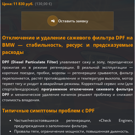
Цена: 11 830 руб.
(130,00 €)
📲
Оставить заявку
Отключение и удаление сажевого фильтра DPF на
BMW — стабильность, ресурс и предсказуемые
расходы
DPF (Diesel Particulate Filter)
улавливает сажу и золу, периодически
прожигая их в режиме регенерации. В реальной эксплуатации —
короткие поездки, пробки, морозы — регенерации срываются, фильтр
переполняется, растёт противодавление и температура выхлопа, мотор
теряет тягу и уходит в аварийные режимы. Корректный сервис или (для
спорта/внедорожья)
программное отключение сажевого фильтра
DPF
и механическое удаление начинок решают проблему и снижают
стоимость владения.
Типичные симптомы проблем с DPF
Частые/несостоявшиеся регенерации, «Check Engine»,
предупреждения о заполнении фильтра.
Провалы тяги, ограничение мощности, повышенная дымность.