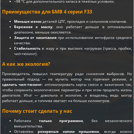
~98 °C для дополнительного запаса в тяжёлых условиях.
Преимущества для БМВ 4 серии F33
Меньше износ
деталей ЦПГ, прокладок и сальников клапанов.
Бережнее к маслу
: оно работает дольше в оптимальном
диапазоне, меньше окисляется.
Защита от закипания
при использовании антифриза среднего
качества.
Стабильность
в жару и при высоких нагрузках (трасса, пробки,
чип-тюнинг).
А как же экология?
Производитель повысил температуру ради снижения выбросов. Но
правильный подход — не мучить мотор «на горячем» режиме, а
сделать чип-тюнинг
: оптимизировать карты смеси и зажигания так,
чтобы сохранить экологические параметры и при этом продлить жизнь
двигателя. Итог — довольна и экология, и владелец, ведь мотор
работает дольше, а топлива хватает на больше километров.
Почему стоит сделать у нас
Работаем
только программно
, без механического
вмешательства.
Оставляем
резервные копии прошивки
, всегда можно