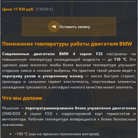
Цена: 11 830 руб.
(130,00 €)
📲
Оставить заявку
Понижение температуры работы двигателя BMW
Современные двигатели BMW 4 серии F33
настроены на
повышенную температуру охлаждающей жидкости — до
110 °C
. Это
сделано ради экологии: якобы более высокая температура улучшает
сгорание смеси и снижает выбросы. На практике такой режим ведёт к
перегреву узлов и ускоренному износу
— масло быстрее стареет,
прокладки и сальники теряют эластичность, пластиковые элементы
охлаждения трескаются, а антифриз низкого качества может закипать.
Что мы делаем
Решение —
перепрограммирование блока управления двигателем
(DME/DDE 4 серии F33) с корректировкой карт термостатов и
вентилятора. Рабочая температура возвращается к более безопасным
значениям:
~100 °C (как на прежних поколениях моторов);