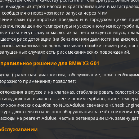
м, выходом из строя насоса и кристаллизацией в магистралях
 сообщения о невозможности запуска через N км.
ение сажи при коротких поездках и в городском цикле прив
ления, повышению температуры и ускоренному износу турбины
ые газы несут сажу и масло, из-за чего коксуется впуск, пл
шается риск детонации (на бензине) или дымности (на дизеле).
:
износ механизма заслонок вызывает ошибки геометрии, пост
в запущенных случаях есть риск механических повреждений.
 правильное решение для BMW X3 G01
дход (грамотная диагностика, обслуживание, при необход
дорожного применения) позволяет:
тложения в впуске и на клапанах, стабилизировать холостой хо
отиводавление выхлопа — легче режим турбины, ниже температ
 от хронических ошибок по NOx/AdBlue, свечению «Check Engin
есурс двигателя и навесного оборудования за счёт снижения т
асходы на реагент AdBlue, частые регенерации DPF, замену дат
обслуживании