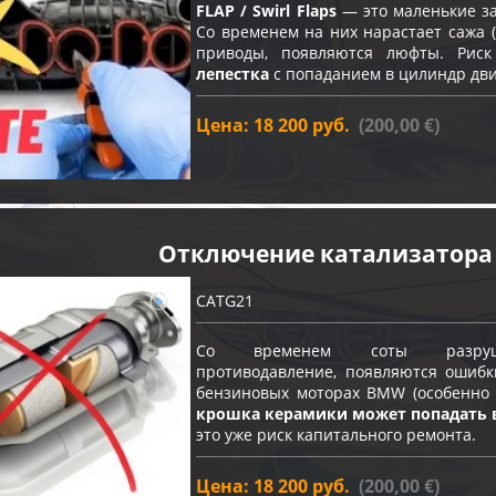
FLAP / Swirl Flaps
— это маленькие за
Со временем на них нарастает сажа (
приводы, появляются люфты. Ри
лепестка
с попаданием в цилиндр дви
Цена: 18 200 руб.
(200,00 €)
Отключение катализатора
CATG21
Со временем соты разрушают
противодавление, появляются ошибк
бензиновых моторах BMW (особенно с
крошка керамики может попадать 
это уже риск капитального ремонта.
Цена: 18 200 руб.
(200,00 €)