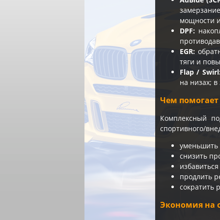
замерзание
мощности и
DPF:
накопл
противодав
EGR:
обратн
тяги и повы
Flap / Swirl
на низах; 
Чем помогает
Комплексный по
спортивного/вне
уменьшить о
снизить пр
избавиться
продлить р
сократить р
Экономия на 