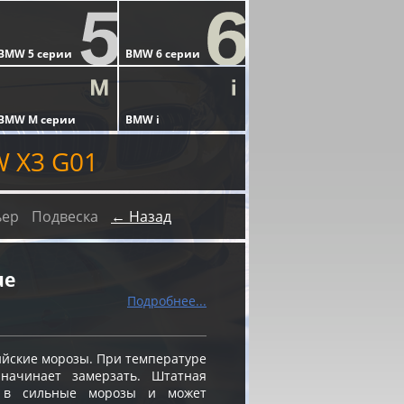
 X3 G01
ьер
Подвеска
← Назад
ue
Подробнее...
ийские морозы. При температуре
 начинает замерзать. Штатная
я в сильные морозы и может