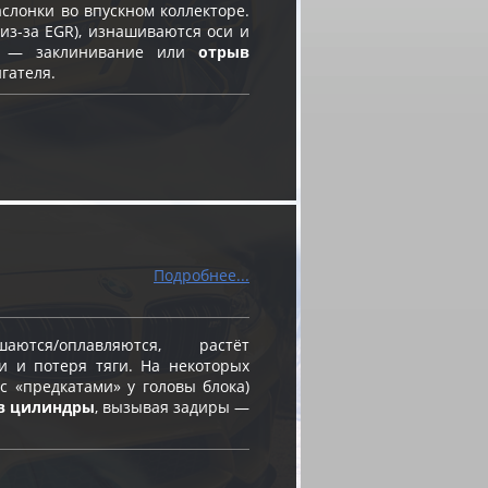
слонки во впускном коллекторе.
из-за EGR), изнашиваются оси и
ск — заклинивание или
отрыв
гателя.
Подробнее...
ся/оплавляются, растёт
и и потеря тяги. На некоторых
 «предкатами» у головы блока)
в цилиндры
, вызывая задиры —