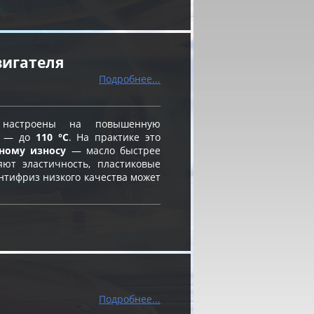
вигателя
Подробнее...
астроены на повышенную
и — до
110 °C
. На практике это
нному износу
— масло быстрее
яют эластичность, пластиковые
нтифриз низкого качества может
Подробнее...