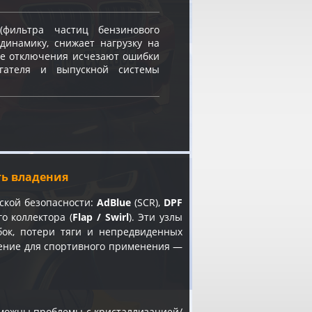
фильтра частиц бензинового
динамику, снижает нагрузку на
ле отключения исчезают ошибки
игателя и выпускной системы
сть владения
ской безопасности:
AdBlue
(SCR),
DPF
о коллектора (
Flap / Swirl
). Эти узлы
бок, потери тяги и непредвиденных
чение для спортивного применения —
зможны проблемы с кристаллизацией/