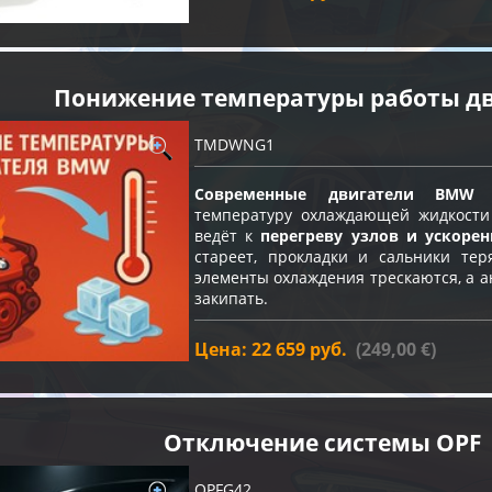
Понижение температуры работы д
TMDWNG1
Современные двигатели BMW
н
температуру охлаждающей жидкост
ведёт к
перегреву узлов и ускоре
стареет, прокладки и сальники тер
элементы охлаждения трескаются, а а
закипать.
Цена: 22 659 руб.
(249,00 €)
Отключение системы OPF
OPFG42