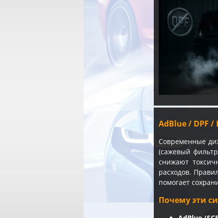
AdBlue / DPF 
Современные ди
(сажевый фильтр
снижают токсич
расходов. Прави
помогает сохрани
Почему эти с
AdBlue (SCR