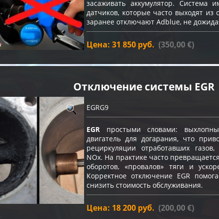
засаживать аккумулятор. Система и
датчиков, которые часто выходят из 
заранее отключают Adblue, не дожида
Цена: 31 850 руб.
(350,00 €)
Отключение системы EGR
EGRG9
EGR
простыми словами: выхлопны
двигатель для догарания, что прив
рециркуляции отработавших газов
NOx. На практике часто превращаетс
оборотов, «провалов» тяги и ускор
Корректное отключение EGR помога
снизить стоимость обслуживания.
Цена: 18 200 руб.
(200,00 €)