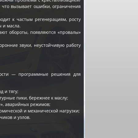
, что вызывает ошибки, ограничения
одит к частым регенерациям, росту
 и масла.
авают обороты, появляются «провалы»
оронние звуки, неустойчивую работу
имости — программные решения для
д и тягу;
урные пики, бережнее к маслу;
e», аварийных режимов;
ермической и механической нагрузки;
чиков и узлов.