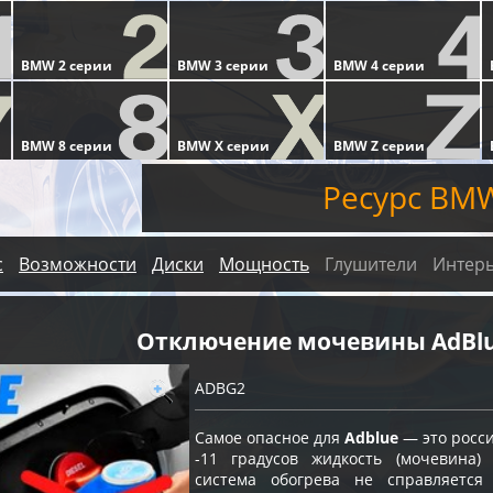
Ресурс BMW
с
Возможности
Диски
Мощность
Глушители
Интер
Отключение мочевины AdBl
ADBG2
Самое опасное для
Adblue
— это росс
-11 градусов жидкость (мочевина)
система обогрева не справляетс