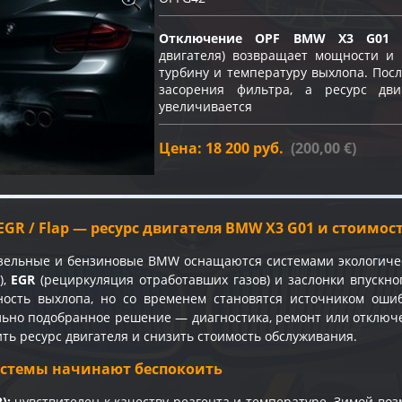
Отключение OPF BMW X3 G01
(
двигателя) возвращает мощности и 
турбину и температуру выхлопа. Пос
засорения фильтра, а ресурс дв
увеличивается
Цена: 18 200 руб.
(200,00 €)
/ EGR / Flap — ресурс двигателя BMW X3 G01 и стоимо
зельные и бензиновые BMW оснащаются системами экологиче
),
EGR
(рециркуляция отработавших газов) и заслонки впускног
ность выхлопа, но со временем становятся источником оши
льно подобранное решение — диагностика, ремонт или отклю
ть ресурс двигателя и снизить стоимость обслуживания.
истемы начинают беспокоить
):
чувствителен к качеству реагента и температуре. Зимой во