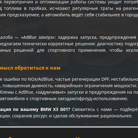
я первопричин и оптимизации работы системы уходит потреб
д топлива в пробках, исчезают регулярные траты на реаген
ия предсказуемее, а автомобиль ведёт себя стабильнее в городе
e
жалоба — «
AdBlue замёрз
»: задержка запуска, предупреждени
едлагаем технически корректные решения: диагностику подогр
мных решений для спортивного применения, чтобы искл
мысл обратиться к нам
е ошибки по NOx/AdBlue, частые регенерации DPF, нестабильна
и, повышенная дымность, «аварийные» ограничения мощности;
блемы с AdBlue, «задумчивые» запуски и предупреждения на п
 автомобиля к спортивным заездам/офроуд-использованию.
тация по вашему BMW X3 G01?
Свяжитесь с нами — подберё
ации, сохранив ресурс и сделав обслуживание рациональнее.