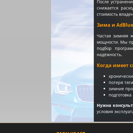
После устранени
снижается расхо
стоимость владен
Зима и AdBlu
Частая зимняя 
мощности. Мы пр
подбор програм
надёжность.
Когда имеет с
хронически
потеря тяг
зимние про
подготовка
Нужна консуль
условия эксплуат