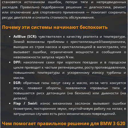
становятся источником ошибок, потери тяги и непредвиденных
расходов. Правильно подобранное решение — диагностика, ремонт
или отключение для спортивного применения — помогает сохранить
ресурс двигателя и снизить стоимость обслуживания.
Почему эти системы начинают беспокоить
AdBlue (SCR):
чувствителен к качеству реагента и температуре.
Зимой возможны проблемы с кристаллизацией/замерзанием,
выходом из строя насоса и кристаллизацией в магистралях, что
вызывает ошибки, ограничения мощности и сообщения о
невозможности запуска через N км.
DPF:
накопление сажи при коротких поездках и в городском
цикле приводит к частым регенерациям, росту противодавления,
повышению температуры и ускоренному износу турбины и
масла.
EGR:
обратные газы несут сажу и масло, из-за чего коксуется
впуск, плавают обороты, появляются «провалы» тяги и
повышается риск детонации (на бензине) или дымности (на
дизеле).
Flap / Swirl:
износ механизма заслонок вызывает ошибки
геометрии, посторонние звуки, неустойчивую работу на низах; в
запущенных случаях есть риск механических повреждений.
Чем помогает правильное решение для BMW 3 G20