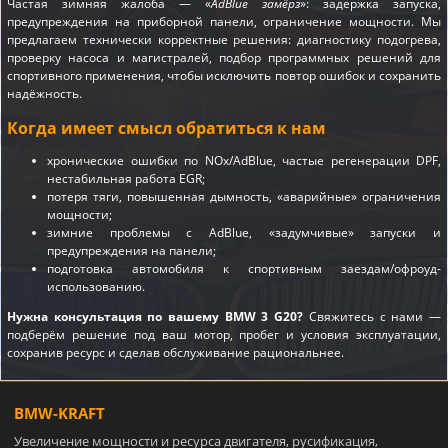
Частая зимняя жалоба — «
AdBlue замёрз
»: задержка запуска,
предупреждения на приборной панели, ограничение мощности. Мы
предлагаем технически корректные решения: диагностику подогрева,
проверку насоса и магистралей, подбор программных решений для
спортивного применения, чтобы исключить повтор ошибок и сохранить
надёжность.
Когда имеет смысл обратиться к нам
хронические ошибки по NOx/AdBlue, частые регенерации DPF,
нестабильная работа EGR;
потеря тяги, повышенная дымность, «аварийные» ограничения
мощности;
зимние проблемы с AdBlue, «задумчивые» запуски и
предупреждения на панели;
подготовка автомобиля к спортивным заездам/офроуд-
использованию.
Нужна консультация по вашему BMW 3 G20?
Свяжитесь с нами —
подберём решение под ваш мотор, пробег и условия эксплуатации,
сохранив ресурс и сделав обслуживание рациональнее.
BMW-KRAFT
Увеличение мощности и ресурса двигателя, русификация,