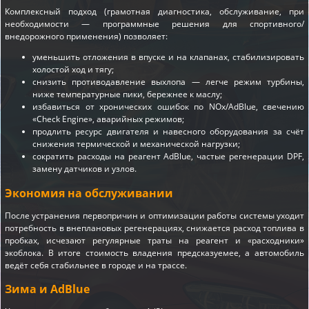
Комплексный подход (грамотная диагностика, обслуживание, при
необходимости — программные решения для спортивного/
внедорожного применения) позволяет:
уменьшить отложения в впуске и на клапанах, стабилизировать
холостой ход и тягу;
снизить противодавление выхлопа — легче режим турбины,
ниже температурные пики, бережнее к маслу;
избавиться от хронических ошибок по NOx/AdBlue, свечению
«Check Engine», аварийных режимов;
продлить ресурс двигателя и навесного оборудования за счёт
снижения термической и механической нагрузки;
сократить расходы на реагент AdBlue, частые регенерации DPF,
замену датчиков и узлов.
Экономия на обслуживании
После устранения первопричин и оптимизации работы системы уходит
потребность в внеплановых регенерациях, снижается расход топлива в
пробках, исчезают регулярные траты на реагент и «расходники»
экоблока. В итоге стоимость владения предсказуемее, а автомобиль
ведёт себя стабильнее в городе и на трассе.
Зима и AdBlue