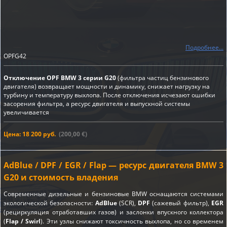
Подробнее...
OPFG42
Отключение OPF BMW 3 серии G20
(фильтра частиц бензинового
двигателя) возвращает мощности и динамику, снижает нагрузку на
турбину и температуру выхлопа. После отключения исчезают ошибки
засорения фильтра, а ресурс двигателя и выпускной системы
увеличивается
Цена: 18 200 руб.
(200,00 €)
AdBlue / DPF / EGR / Flap — ресурс двигателя BMW 3
G20 и стоимость владения
Современные дизельные и бензиновые BMW оснащаются системами
экологической безопасности:
AdBlue
(SCR),
DPF
(сажевый фильтр),
EGR
(рециркуляция отработавших газов) и заслонки впускного коллектора
(
Flap / Swirl
). Эти узлы снижают токсичность выхлопа, но со временем