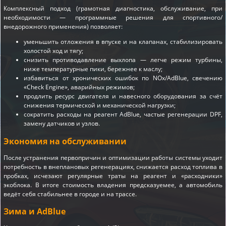
Комплексный подход (грамотная диагностика, обслуживание, при
необходимости — программные решения для спортивного/
внедорожного применения) позволяет:
уменьшить отложения в впуске и на клапанах, стабилизировать
холостой ход и тягу;
снизить противодавление выхлопа — легче режим турбины,
ниже температурные пики, бережнее к маслу;
избавиться от хронических ошибок по NOx/AdBlue, свечению
«Check Engine», аварийных режимов;
продлить ресурс двигателя и навесного оборудования за счёт
снижения термической и механической нагрузки;
сократить расходы на реагент AdBlue, частые регенерации DPF,
замену датчиков и узлов.
Экономия на обслуживании
После устранения первопричин и оптимизации работы системы уходит
потребность в внеплановых регенерациях, снижается расход топлива в
пробках, исчезают регулярные траты на реагент и «расходники»
экоблока. В итоге стоимость владения предсказуемее, а автомобиль
ведёт себя стабильнее в городе и на трассе.
Зима и AdBlue