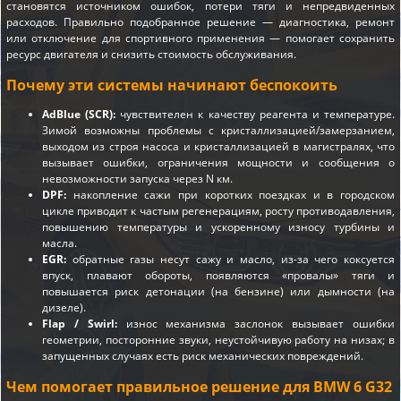
становятся источником ошибок, потери тяги и непредвиденных
расходов. Правильно подобранное решение — диагностика, ремонт
или отключение для спортивного применения — помогает сохранить
ресурс двигателя и снизить стоимость обслуживания.
Почему эти системы начинают беспокоить
AdBlue (SCR):
чувствителен к качеству реагента и температуре.
Зимой возможны проблемы с кристаллизацией/замерзанием,
выходом из строя насоса и кристаллизацией в магистралях, что
вызывает ошибки, ограничения мощности и сообщения о
невозможности запуска через N км.
DPF:
накопление сажи при коротких поездках и в городском
цикле приводит к частым регенерациям, росту противодавления,
повышению температуры и ускоренному износу турбины и
масла.
EGR:
обратные газы несут сажу и масло, из-за чего коксуется
впуск, плавают обороты, появляются «провалы» тяги и
повышается риск детонации (на бензине) или дымности (на
дизеле).
Flap / Swirl:
износ механизма заслонок вызывает ошибки
геометрии, посторонние звуки, неустойчивую работу на низах; в
запущенных случаях есть риск механических повреждений.
Чем помогает правильное решение для BMW 6 G32