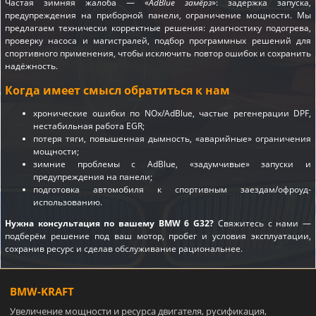
Частая зимняя жалоба — «
AdBlue замёрз
»: задержка запуска,
предупреждения на приборной панели, ограничение мощности. Мы
предлагаем технически корректные решения: диагностику подогрева,
проверку насоса и магистралей, подбор программных решений для
спортивного применения, чтобы исключить повтор ошибок и сохранить
надёжность.
Когда имеет смысл обратиться к нам
хронические ошибки по NOx/AdBlue, частые регенерации DPF,
нестабильная работа EGR;
потеря тяги, повышенная дымность, «аварийные» ограничения
мощности;
зимние проблемы с AdBlue, «задумчивые» запуски и
предупреждения на панели;
подготовка автомобиля к спортивным заездам/офроуд-
использованию.
Нужна консультация по вашему BMW 6 G32?
Свяжитесь с нами —
подберём решение под ваш мотор, пробег и условия эксплуатации,
сохранив ресурс и сделав обслуживание рациональнее.
BMW-KRAFT
Увеличение мощности и ресурса двигателя, русификация,