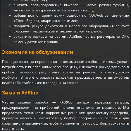
снизить противодавление выхлопа — легче режим турбины,
ниже температурные пики, бережнее к маслу;
избавиться от хронических ошибок по NOx/AdBlue, свечению
«Check Engine», аварийных режимов;
продлить ресурс двигателя и навесного оборудования за счёт
снижения термической и механической нагрузки;
сократить расходы на реагент AdBlue, частые регенерации DPF,
замену датчиков и узлов.
Экономия на обслуживании
После устранения первопричин и оптимизации работы системы уходит
потребность в внеплановых регенерациях, снижается расход топлива в
пробках, исчезают регулярные траты на реагент и «расходники»
экоблока. В итоге стоимость владения предсказуемее, а автомобиль
ведёт себя стабильнее в городе и на трассе.
Зима и AdBlue
Частая зимняя жалоба — «
AdBlue замёрз
»: задержка запуска,
предупреждения на приборной панели, ограничение мощности. Мы
предлагаем технически корректные решения: диагностику подогрева,
проверку насоса и магистралей, подбор программных решений для
спортивного применения, чтобы исключить повтор ошибок и сохранить
надёжность.