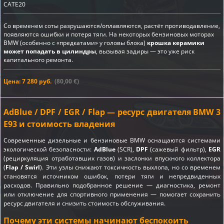
CATE20
Со временем соты разрушаются/оплавляются, растёт противодавление,
появляются ошибки и потеря тяги. На некоторых бензиновых моторах
BMW (особенно с «предкатами» у головы блока)
крошка керамики
может попадать в цилиндры
, вызывая задиры — это уже риск
капитального ремонта.
Цена: 7 280 руб.
(80,00 €)
AdBlue / DPF / EGR / Flap — ресурс двигателя BMW 3
E93 и стоимость владения
Современные дизельные и бензиновые BMW оснащаются системами
экологической безопасности:
AdBlue
(SCR),
DPF
(сажевый фильтр),
EGR
(рециркуляция отработавших газов) и заслонки впускного коллектора
(
Flap / Swirl
). Эти узлы снижают токсичность выхлопа, но со временем
становятся источником ошибок, потери тяги и непредвиденных
расходов. Правильно подобранное решение — диагностика, ремонт
или отключение для спортивного применения — помогает сохранить
ресурс двигателя и снизить стоимость обслуживания.
Почему эти системы начинают беспокоить