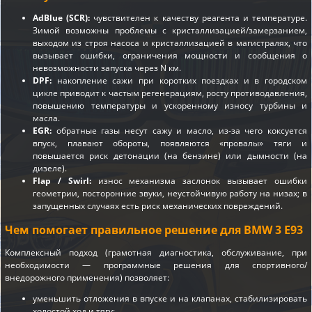
AdBlue (SCR):
чувствителен к качеству реагента и температуре.
Зимой возможны проблемы с кристаллизацией/замерзанием,
выходом из строя насоса и кристаллизацией в магистралях, что
вызывает ошибки, ограничения мощности и сообщения о
невозможности запуска через N км.
DPF:
накопление сажи при коротких поездках и в городском
цикле приводит к частым регенерациям, росту противодавления,
повышению температуры и ускоренному износу турбины и
масла.
EGR:
обратные газы несут сажу и масло, из-за чего коксуется
впуск, плавают обороты, появляются «провалы» тяги и
повышается риск детонации (на бензине) или дымности (на
дизеле).
Flap / Swirl:
износ механизма заслонок вызывает ошибки
геометрии, посторонние звуки, неустойчивую работу на низах; в
запущенных случаях есть риск механических повреждений.
Чем помогает правильное решение для BMW 3 E93
Комплексный подход (грамотная диагностика, обслуживание, при
необходимости — программные решения для спортивного/
внедорожного применения) позволяет:
уменьшить отложения в впуске и на клапанах, стабилизировать
холостой ход и тягу;