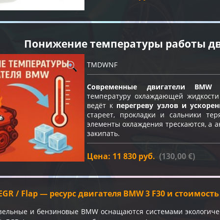
Понижение температуры работы д
TMDWNF
Современные двигатели BMW
н
температуру охлаждающей жидкост
ведёт к
перегреву узлов и ускоре
стареет, прокладки и сальники тер
элементы охлаждения трескаются, а а
закипать.
Цена: 11 830 руб.
(130,00 €)
/ EGR / Flap — ресурс двигателя BMW 3 F30 и стоимост
зельные и бензиновые BMW оснащаются системами экологиче