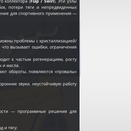
о коллектора (
Flap / Swirl
). Эти узлы
бок, потери тяги и непредвиденных
чение для спортивного применения —
зможны проблемы с кристаллизацией/
, что вызывает ошибки, ограничения
одит к частым регенерациям, росту
 и масла.
авают обороты, появляются «провалы»
оронние звуки, неустойчивую работу
имости — программные решения для
д и тягу;