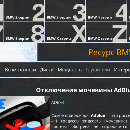
Ресурс BM
с
Возможности
Диски
Мощность
Глушители
Интер
Отключение мочевины AdBl
ADBF3
Самое опасное для
Adblue
— это росс
-11 градусов жидкость (мочевина)
система обогрева не справляетс