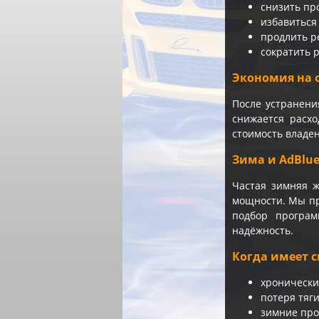
снизить пр
избавиться
продлить р
сократить р
Экономия на 
После устранени
снижается расхо
стоимость владен
Зима и AdBlu
Частая зимняя 
мощности. Мы пр
подбор програм
надёжность.
Когда имеет с
хронически
потеря тяг
зимние про