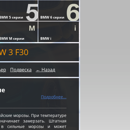
W 3 F30
ьер
Подвеска
← Назад
ue
Подробнее...
ийские морозы. При температуре
 начинает замерзать. Штатная
я в сильные морозы и может