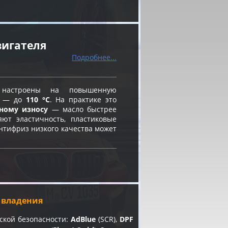
вигателя
Подробнее...
астроены на повышенную
и — до
110 °C
. На практике это
нному износу
— масло быстрее
яют эластичность, пластиковые
нтифриз низкого качества может
ь владения
ской безопасности:
AdBlue
(SCR),
DPF