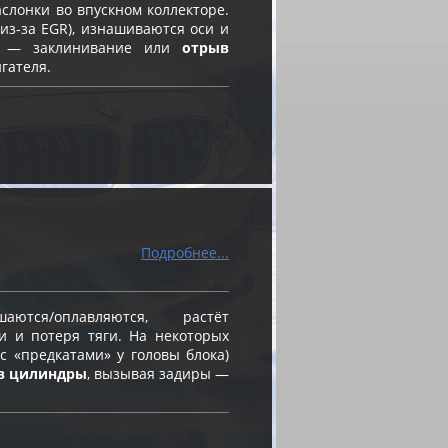
слонки во впускном коллекторе.
из-за EGR), изнашиваются оси и
ск — заклинивание или
отрыв
гателя.
Подробнее...
ся/оплавляются, растёт
и и потеря тяги. На некоторых
 «предкатами» у головы блока)
в цилиндры
, вызывая задиры —