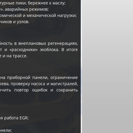
урные пики, бережнее к маслу;
e», аварийных режимов;
ермической и механической нагрузки;
чиков и узлов.
ность в внеплановых регенерациях,
т и «расходники» экоблока. В итоге
 и на трассе.
я на приборной панели, ограничение
ева, проверку насоса и магистралей,
ючить повтор ошибок и сохранить
я работа EGR;
анели;