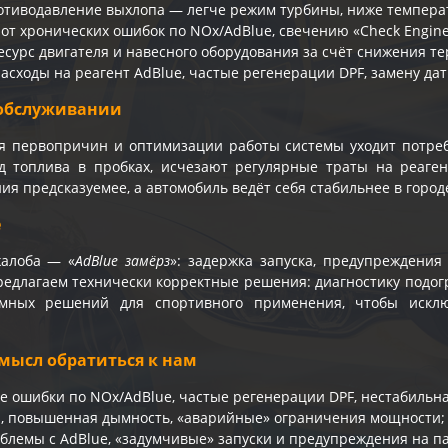
отиводавление выхлопа — легче режим турбины, ниже температ
 от хронических ошибок по NOx/AdBlue, свечению «Check Engin
есурс двигателя и навесного оборудования за счёт снижения т
асходы на реагент AdBlue, частые регенерации DPF, замену дат
обслуживании
я первопричин и оптимизации работы системы уходит потреб
д топлива в пробках, исчезают регулярные траты на реаген
ия предсказуемее, а автомобиль ведёт себя стабильнее в городе
e
жалоба — «
AdBlue замёрз
»: задержка запуска, предупреждени
едлагаем технически корректные решения: диагностику подогр
мных решений для спортивного применения, чтобы искл
мысл обратиться к нам
е ошибки по NOx/AdBlue, частые регенерации DPF, нестабильна
и, повышенная дымность, «аварийные» ограничения мощности;
блемы с AdBlue, «задумчивые» запуски и предупреждения на п