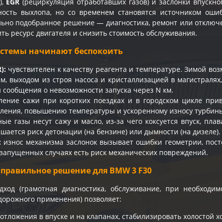
),
EGR
(рециркуляция отработавших газов) и заслонки впускног
ность выхлопа, но со временем становятся источником оши
льно подобранное решение — диагностика, ремонт или отклю
ть ресурс двигателя и снизить стоимость обслуживания.
истемы начинают беспокоить
):
чувствителен к качеству реагента и температуре. Зимой во
м, выходом из строя насоса и кристаллизацией в магистралях
 сообщения о невозможности запуска через N км.
ение сажи при коротких поездках и в городском цикле прив
ления, повышению температуры и ускоренному износу турбины
ые газы несут сажу и масло, из-за чего коксуется впуск, пл
шается риск детонации (на бензине) или дымности (на дизеле).
:
износ механизма заслонок вызывает ошибки геометрии, пост
в запущенных случаях есть риск механических повреждений.
 правильное решение для BMW 3 F30
дход (грамотная диагностика, обслуживание, при необход
дорожного применения) позволяет:
тложения в впуске и на клапанах, стабилизировать холостой хо