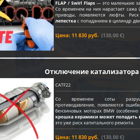
FLAP / Swirl Flaps
— это маленькие за
Со временем на них нарастает сажа (
приводы, появляются люфты. Ри
лепестка
с попаданием в цилиндр дви
Цена: 11 830 руб.
(130,00 €)
Отключение катализатора
CATF22
Со временем соты разрушают
противодавление, появляются ошибк
бензиновых моторах BMW (особенно с
крошка керамики может попадать 
это уже риск капитального ремонта.
Цена: 11 830 руб.
(130,00 €)