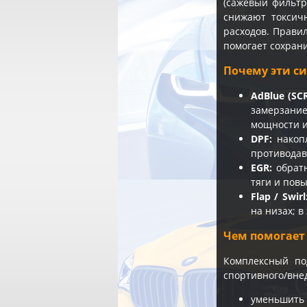
(сажевый фильтр
снижают токсич
расходов. Прави
помогает сохрани
Почему эти с
AdBlue (SCR
замерзание
мощности и
DPF:
накопл
противодав
EGR:
обратн
тяги и повы
Flap / Swirl
на низах; 
Чем помогает
Комплексный по
спортивного/вне
уменьшить о