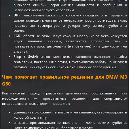
вызывает ошибки, ограничения мощности и сообщения о
невозможности запуска через N км.
DPF:
накопление сажи при коротких поездках и в городском
цикле приводит к частым регенерациям, росту противодавления,
повышению температуры и ускоренному износу турбины и
масла.
EGR:
обратные газы несут сажу и масло, из-за чего коксуется
впуск, плавают обороты, появляются «провалы» тяги и
повышается риск детонации (на бензине) или дымности (на
дизеле).
Flap / Swirl:
износ механизма заслонок вызывает ошибки
геометрии, посторонние звуки, неустойчивую работу на низах; в
запущенных случаях есть риск механических повреждений.
Чем помогает правильное решение для BMW M3
G80
Комплексный подход (грамотная диагностика, обслуживание, при
необходимости — программные решения для спортивного/
внедорожного применения) позволяет:
уменьшить отложения в впуске и на клапанах, стабилизировать
холостой ход и тягу;
снизить противодавление выхлопа — легче режим турбины,
ниже температурные пики, бережнее к маслу;