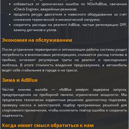
избавиться от хронических ошибок по NOx/AdBlue, свечению
«Check Engine», аварийных режимов;
продлить ресурс двигателя и навесного оборудования за счёт
снижения термической и механической нагрузки;
сократить расходы на реагент AdBlue, частые регенерации DPF,
замену датчиков и узлов.
Экономия на обслуживании
После устранения первопричин и оптимизации работы системы уходит
потребность в внеплановых регенерациях, снижается расход топлива в
пробках, исчезают регулярные траты на реагент и «расходники»
экоблока. В итоге стоимость владения предсказуемее, а автомобиль
ведёт себя стабильнее в городе и на трассе.
Зима и AdBlue
Частая зимняя жалоба — «
AdBlue замёрз
»: задержка запуска,
предупреждения на приборной панели, ограничение мощности. Мы
предлагаем технически корректные решения: диагностику подогрева,
проверку насоса и магистралей, подбор программных решений для
спортивного применения, чтобы исключить повтор ошибок и сохранить
надёжность.
Когда имеет смысл обратиться к нам