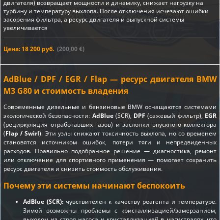
двигателя) возвращает мощности и динамику, снижает нагрузку на
турбину и температуру выхлопа. После отключения исчезают ошибки
засорения фильтра, а ресурс двигателя и выпускной системы
увеличивается
Цена: 18 200 руб.
(200,00 €)
AdBlue / DPF / EGR / Flap — ресурс двигателя BMW
M3 G80 и стоимость владения
Современные дизельные и бензиновые BMW оснащаются системами
экологической безопасности:
AdBlue
(SCR),
DPF
(сажевый фильтр),
EGR
(рециркуляция отработавших газов) и заслонки впускного коллектора
(
Flap / Swirl
). Эти узлы снижают токсичность выхлопа, но со временем
становятся источником ошибок, потери тяги и непредвиденных
расходов. Правильно подобранное решение — диагностика, ремонт
или отключение для спортивного применения — помогает сохранить
ресурс двигателя и снизить стоимость обслуживания.
Почему эти системы начинают беспокоить
AdBlue (SCR):
чувствителен к качеству реагента и температуре.
Зимой возможны проблемы с кристаллизацией/замерзанием,
выходом из строя насоса и кристаллизацией в магистралях, что