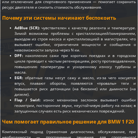
или отключение для спортивного применения — помогает сохранить
ресурс двигателя и снизить стоимость обслуживания.
Почему эти системы начинают беспокоить
AdBlue (SCR):
чувствителен к качеству реагента и температуре.
Зимой возможны проблемы с кристаллизацией/замерзанием,
выходом из строя насоса и кристаллизацией в магистралях, что
вызывает ошибки, ограничения мощности и сообщения о
невозможности запуска через N км.
DPF:
накопление сажи при коротких поездках и в городском
цикле приводит к частым регенерациям, росту противодавления,
повышению температуры и ускоренному износу турбины и
масла.
EGR:
обратные газы несут сажу и масло, из-за чего коксуется
впуск, плавают обороты, появляются «провалы» тяги и
повышается риск детонации (на бензине) или дымности (на
дизеле).
Flap / Swirl:
износ механизма заслонок вызывает ошибки
геометрии, посторонние звуки, неустойчивую работу на низах; в
запущенных случаях есть риск механических повреждений.
Чем помогает правильное решение для BMW 1 F20
Комплексный подход (грамотная диагностика, обслуживание, при
необходимости — программные решения для спортивного/