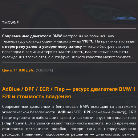
Подробнее...
TMDWNF
Современные двигатели BMW
настроены на повышенную
температуру охлаждающей жидкости — до
110 °C
. На практике это ведёт
к
перегреву узлов и ускоренному износу
— масло быстрее стареет,
прокладки и сальники теряют эластичность, пластиковые элементы
охлаждения трескаются, а антифриз низкого качества может закипать.
Цена: 11 830 руб.
(130,00 €)
AdBlue / DPF / EGR / Flap — ресурс двигателя BMW 1
F20 и стоимость владения
Современные дизельные и бензиновые BMW оснащаются системами
экологической безопасности:
AdBlue
(SCR),
DPF
(сажевый фильтр),
EGR
(рециркуляция отработавших газов) и заслонки впускного коллектора
(
Flap / Swirl
). Эти узлы снижают токсичность выхлопа, но со временем
становятся источником ошибок, потери тяги и непредвиденных
расходов. Правильно подобранное решение — диагностика, ремонт