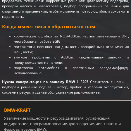
предлагаем технически корректные решения: диагностику подогрева,
проверку насоса и магистралей, подбор программных решений для
спортивного применения, чтобы исключить повтор ошибок и сохранить
надёжность.
Когда имеет смысл обратиться к нам
хронические ошибки по NOx/AdBlue, частые регенерации DPF,
нестабильная работа EGR;
потеря тяги, повышенная дымность, «аварийные» ограничения
мощности;
зимние проблемы с AdBlue, «задумчивые» запуски и
предупреждения на панели;
подготовка автомобиля к спортивным заездам/офроуд-
использованию.
Нужна консультация по вашему BMW 1 F20?
Свяжитесь с нами —
подберём решение под ваш мотор, пробег и условия эксплуатации,
сохранив ресурс и сделав обслуживание рациональнее.
BMW-KRAFT
Увеличение мощности и ресурса двигателя, русификация,
кодирование, программирование, дооснащение, чип-тюнинг и
файловый сервис BMW.