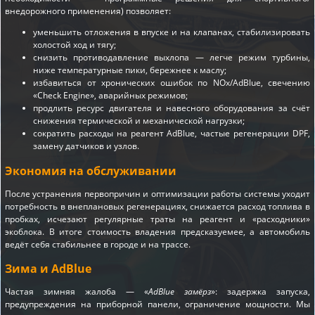
внедорожного применения) позволяет:
уменьшить отложения в впуске и на клапанах, стабилизировать
холостой ход и тягу;
снизить противодавление выхлопа — легче режим турбины,
ниже температурные пики, бережнее к маслу;
избавиться от хронических ошибок по NOx/AdBlue, свечению
«Check Engine», аварийных режимов;
продлить ресурс двигателя и навесного оборудования за счёт
снижения термической и механической нагрузки;
сократить расходы на реагент AdBlue, частые регенерации DPF,
замену датчиков и узлов.
Экономия на обслуживании
После устранения первопричин и оптимизации работы системы уходит
потребность в внеплановых регенерациях, снижается расход топлива в
пробках, исчезают регулярные траты на реагент и «расходники»
экоблока. В итоге стоимость владения предсказуемее, а автомобиль
ведёт себя стабильнее в городе и на трассе.
Зима и AdBlue
Частая зимняя жалоба — «
AdBlue замёрз
»: задержка запуска,
предупреждения на приборной панели, ограничение мощности. Мы