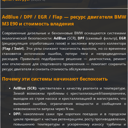
AdBlue / DPF / EGR / Flap — ресурс двигателя BMW
M3 E90 и стоимость владения
Современные дизельные и бензиновые BMW оснащаются системами
экологической безопасности:
AdBlue
(SCR),
DPF
(сажевый фильтр),
EGR
(рециркуляция отработавших газов) и заслонки впускного коллектора
(
Flap / Swirl
). Эти узлы снижают токсичность выхлопа, но со временем
становятся источником ошибок, потери тяги и непредвиденных
расходов. Правильно подобранное решение — диагностика, ремонт
или отключение для спортивного применения — помогает сохранить
ресурс двигателя и снизить стоимость обслуживания.
Почему эти системы начинают беспокоить
AdBlue (SCR):
чувствителен к качеству реагента и температуре.
Зимой возможны проблемы с кристаллизацией/замерзанием,
выходом из строя насоса и кристаллизацией в магистралях, что
вызывает ошибки, ограничения мощности и сообщения о
невозможности запуска через N км.
DPF:
накопление сажи при коротких поездках и в городском
цикле приводит к частым регенерациям, росту противодавления,
повышению температуры и ускоренному износу турбины и