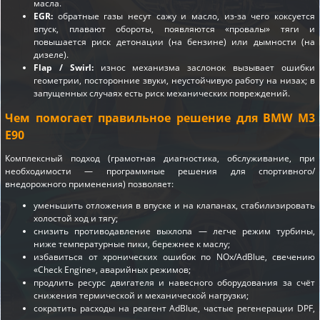
масла.
EGR:
обратные газы несут сажу и масло, из-за чего коксуется
впуск, плавают обороты, появляются «провалы» тяги и
повышается риск детонации (на бензине) или дымности (на
дизеле).
Flap / Swirl:
износ механизма заслонок вызывает ошибки
геометрии, посторонние звуки, неустойчивую работу на низах; в
запущенных случаях есть риск механических повреждений.
Чем помогает правильное решение для BMW M3
E90
Комплексный подход (грамотная диагностика, обслуживание, при
необходимости — программные решения для спортивного/
внедорожного применения) позволяет:
уменьшить отложения в впуске и на клапанах, стабилизировать
холостой ход и тягу;
снизить противодавление выхлопа — легче режим турбины,
ниже температурные пики, бережнее к маслу;
избавиться от хронических ошибок по NOx/AdBlue, свечению
«Check Engine», аварийных режимов;
продлить ресурс двигателя и навесного оборудования за счёт
снижения термической и механической нагрузки;
сократить расходы на реагент AdBlue, частые регенерации DPF,