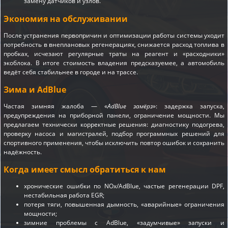
замену датчиков и узлов.
Экономия на обслуживании
После устранения первопричин и оптимизации работы системы уходит
потребность в внеплановых регенерациях, снижается расход топлива в
пробках, исчезают регулярные траты на реагент и «расходники»
экоблока. В итоге стоимость владения предсказуемее, а автомобиль
ведёт себя стабильнее в городе и на трассе.
Зима и AdBlue
Частая зимняя жалоба — «
AdBlue замёрз
»: задержка запуска,
предупреждения на приборной панели, ограничение мощности. Мы
предлагаем технически корректные решения: диагностику подогрева,
проверку насоса и магистралей, подбор программных решений для
спортивного применения, чтобы исключить повтор ошибок и сохранить
надёжность.
Когда имеет смысл обратиться к нам
хронические ошибки по NOx/AdBlue, частые регенерации DPF,
нестабильная работа EGR;
потеря тяги, повышенная дымность, «аварийные» ограничения
мощности;
зимние проблемы с AdBlue, «задумчивые» запуски и