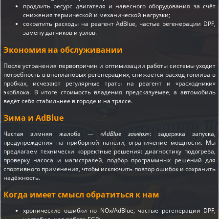
продлить ресурс двигателя и навесного оборудования за счёт
снижения термической и механической нагрузки;
сократить расходы на реагент AdBlue, частые регенерации DPF,
замену датчиков и узлов.
Экономия на обслуживании
После устранения первопричин и оптимизации работы системы уходит
потребность в внеплановых регенерациях, снижается расход топлива в
пробках, исчезают регулярные траты на реагент и «расходники»
экоблока. В итоге стоимость владения предсказуемее, а автомобиль
ведёт себя стабильнее в городе и на трассе.
Зима и AdBlue
Частая зимняя жалоба — «
AdBlue замёрз
»: задержка запуска,
предупреждения на приборной панели, ограничение мощности. Мы
предлагаем технически корректные решения: диагностику подогрева,
проверку насоса и магистралей, подбор программных решений для
спортивного применения, чтобы исключить повтор ошибок и сохранить
надёжность.
Когда имеет смысл обратиться к нам
хронические ошибки по NOx/AdBlue, частые регенерации DPF,