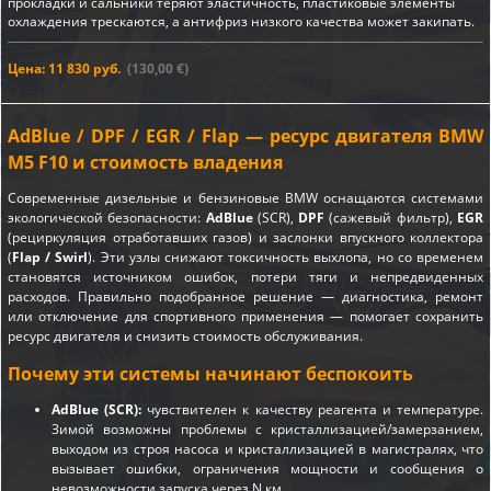
прокладки и сальники теряют эластичность, пластиковые элементы
охлаждения трескаются, а антифриз низкого качества может закипать.
Цена: 11 830 руб.
(130,00 €)
AdBlue / DPF / EGR / Flap — ресурс двигателя BMW
M5 F10 и стоимость владения
Современные дизельные и бензиновые BMW оснащаются системами
экологической безопасности:
AdBlue
(SCR),
DPF
(сажевый фильтр),
EGR
(рециркуляция отработавших газов) и заслонки впускного коллектора
(
Flap / Swirl
). Эти узлы снижают токсичность выхлопа, но со временем
становятся источником ошибок, потери тяги и непредвиденных
расходов. Правильно подобранное решение — диагностика, ремонт
или отключение для спортивного применения — помогает сохранить
ресурс двигателя и снизить стоимость обслуживания.
Почему эти системы начинают беспокоить
AdBlue (SCR):
чувствителен к качеству реагента и температуре.
Зимой возможны проблемы с кристаллизацией/замерзанием,
выходом из строя насоса и кристаллизацией в магистралях, что
вызывает ошибки, ограничения мощности и сообщения о
невозможности запуска через N км.