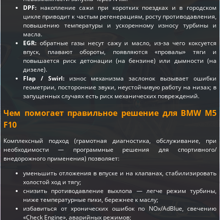
DPF:
накопление сажи при коротких поездках и в городском
цикле приводит к частым регенерациям, росту противодавления,
повышению температуры и ускоренному износу турбины и
масла.
EGR:
обратные газы несут сажу и масло, из-за чего коксуется
впуск, плавают обороты, появляются «провалы» тяги и
повышается риск детонации (на бензине) или дымности (на
дизеле).
Flap / Swirl:
износ механизма заслонок вызывает ошибки
геометрии, посторонние звуки, неустойчивую работу на низах; в
запущенных случаях есть риск механических повреждений.
Чем помогает правильное решение для BMW M5
F10
Комплексный подход (грамотная диагностика, обслуживание, при
необходимости — программные решения для спортивного/
внедорожного применения) позволяет:
уменьшить отложения в впуске и на клапанах, стабилизировать
холостой ход и тягу;
снизить противодавление выхлопа — легче режим турбины,
ниже температурные пики, бережнее к маслу;
избавиться от хронических ошибок по NOx/AdBlue, свечению
«Check Engine», аварийных режимов;