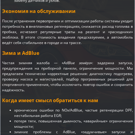
замену датчиков и узлов.
Экономия на обслуживании
После устранения первопричин и оптимизации работы системы уходит
потребность в внеплановых регенерациях, снижается расход топлива в
пробках, исчезают регулярные траты на реагент и «расходники»
экоблока. В итоге стоимость владения предсказуемее, а автомобиль
ведёт себя стабильнее в городе и на трассе.
Зима и AdBlue
Частая зимняя жалоба — «
AdBlue замёрз
»: задержка запуска,
предупреждения на приборной панели, ограничение мощности. Мы
предлагаем технически корректные решения: диагностику подогрева,
проверку насоса и магистралей, подбор программных решений для
спортивного применения, чтобы исключить повтор ошибок и сохранить
надёжность.
Когда имеет смысл обратиться к нам
хронические ошибки по NOx/AdBlue, частые регенерации DPF,
нестабильная работа EGR;
потеря тяги, повышенная дымность, «аварийные» ограничения
мощности;
зимние проблемы с AdBlue, «задумчивые» запуски и