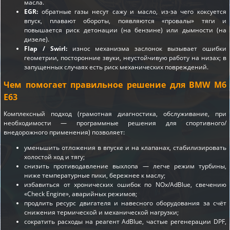
масла.
EGR:
обратные газы несут сажу и масло, из-за чего коксуется
впуск, плавают обороты, появляются «провалы» тяги и
повышается риск детонации (на бензине) или дымности (на
дизеле).
Flap / Swirl:
износ механизма заслонок вызывает ошибки
геометрии, посторонние звуки, неустойчивую работу на низах; в
запущенных случаях есть риск механических повреждений.
Чем помогает правильное решение для BMW M6
E63
Комплексный подход (грамотная диагностика, обслуживание, при
необходимости — программные решения для спортивного/
внедорожного применения) позволяет:
уменьшить отложения в впуске и на клапанах, стабилизировать
холостой ход и тягу;
снизить противодавление выхлопа — легче режим турбины,
ниже температурные пики, бережнее к маслу;
избавиться от хронических ошибок по NOx/AdBlue, свечению
«Check Engine», аварийных режимов;
продлить ресурс двигателя и навесного оборудования за счёт
снижения термической и механической нагрузки;
сократить расходы на реагент AdBlue, частые регенерации DPF,