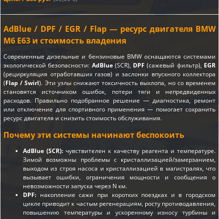
AdBlue / DPF / EGR / Flap — ресурс двигателя BMW
M6 E63 и стоимость владения
Современные дизельные и бензиновые BMW оснащаются системами
экологической безопасности:
AdBlue
(SCR),
DPF
(сажевый фильтр),
EGR
(рециркуляция отработавших газов) и заслонки впускного коллектора
(
Flap / Swirl
). Эти узлы снижают токсичность выхлопа, но со временем
становятся источником ошибок, потери тяги и непредвиденных
расходов. Правильно подобранное решение — диагностика, ремонт
или отключение для спортивного применения — помогает сохранить
ресурс двигателя и снизить стоимость обслуживания.
Почему эти системы начинают беспокоить
AdBlue (SCR):
чувствителен к качеству реагента и температуре.
Зимой возможны проблемы с кристаллизацией/замерзанием,
выходом из строя насоса и кристаллизацией в магистралях, что
вызывает ошибки, ограничения мощности и сообщения о
невозможности запуска через N км.
DPF:
накопление сажи при коротких поездках и в городском
цикле приводит к частым регенерациям, росту противодавления,
повышению температуры и ускоренному износу турбины и