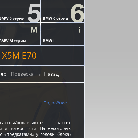
 X5M E70
ьер
Подвеска
← Назад
Подробнее...
ся/оплавляются, растёт
и и потеря тяги. На некоторых
 «предкатами» у головы блока)