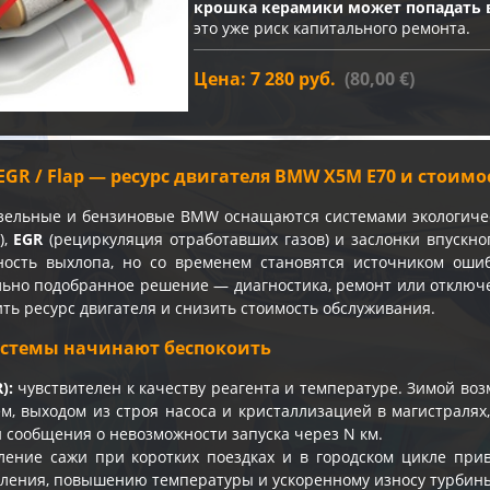
крошка керамики может попадать 
это уже риск капитального ремонта.
Цена: 7 280 руб.
(80,00 €)
/ EGR / Flap — ресурс двигателя BMW X5M E70 и стоим
зельные и бензиновые BMW оснащаются системами экологиче
),
EGR
(рециркуляция отработавших газов) и заслонки впускног
ность выхлопа, но со временем становятся источником оши
льно подобранное решение — диагностика, ремонт или отклю
ть ресурс двигателя и снизить стоимость обслуживания.
истемы начинают беспокоить
):
чувствителен к качеству реагента и температуре. Зимой во
м, выходом из строя насоса и кристаллизацией в магистралях
 сообщения о невозможности запуска через N км.
ение сажи при коротких поездках и в городском цикле прив
ления, повышению температуры и ускоренному износу турбины