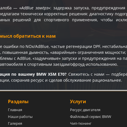
жалоба — «
AdBlue замёрз
»: задержка запуска, предупреждени
едлагаем технически корректные решения: диагностику подогр
мных решений для спортивного применения, чтобы искл
мысл обратиться к нам
е ошибки по NOx/AdBlue, частые регенерации DPF, нестабильна
и, повышенная дымность, «аварийные» ограничения мощности;
блемы с AdBlue, «задумчивые» запуски и предупреждения на п
 автомобиля к спортивным заездам/офроуд-использованию.
тация по вашему BMW X5M E70?
Свяжитесь с нами — подберё
ации, сохранив ресурс и сделав обслуживание рациональнее.
Разделы
Услуги
Главная
Ресурс двигателя
Наши работы
Файловый сервис BMW
Галерея
Чип-тюнинг