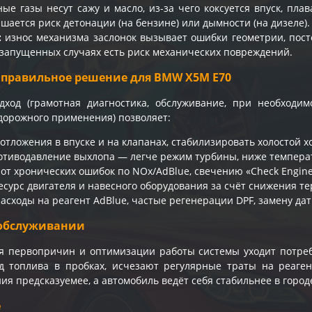
ые газы несут сажу и масло, из-за чего коксуется впуск, пл
шается риск детонации (на бензине) или дымности (на дизеле).
:
износ механизма заслонок вызывает ошибки геометрии, пост
в запущенных случаях есть риск механических повреждений.
 правильное решение для BMW X5M E70
дход (грамотная диагностика, обслуживание, при необход
дорожного применения) позволяет:
тложения в впуске и на клапанах, стабилизировать холостой хо
отиводавление выхлопа — легче режим турбины, ниже температ
 от хронических ошибок по NOx/AdBlue, свечению «Check Engin
есурс двигателя и навесного оборудования за счёт снижения т
асходы на реагент AdBlue, частые регенерации DPF, замену дат
обслуживании
я первопричин и оптимизации работы системы уходит потреб
д топлива в пробках, исчезают регулярные траты на реаген
ия предсказуемее, а автомобиль ведёт себя стабильнее в городе
e