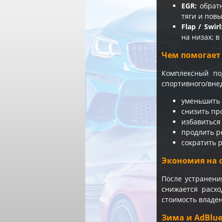
EGR:
обратн
тяги и повы
Flap / Swirl
на низах; 
Чем помогает
Комплексный по
спортивного/вне
уменьшить о
снизить пр
избавиться
продлить р
сократить р
Экономия на 
После устранени
снижается расхо
стоимость владен
Зима и AdBlu