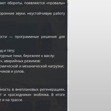
авают обороты, появляются «провалы»
оронние звуки, неустойчивую работу
имости — программные решения для
д и тягу;
урные пики, бережнее к маслу;
e», аварийных режимов;
ермической и механической нагрузки;
чиков и узлов.
ность в внеплановых регенерациях,
т и «расходники» экоблока. В итоге
 и на трассе.