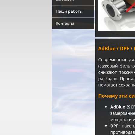
Наши работы
Контакты
AdBlue / DPF 
Современные ди
(сажевый фильтр
снижают токсич
расходов. Прави
помогает сохрани
Почему эти с
AdBlue (SCR
замерзание
мощности и
DPF:
накопл
противодав