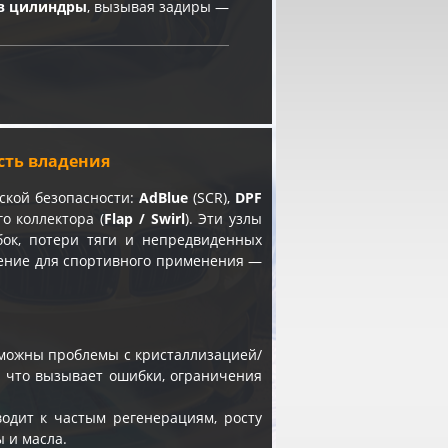
в цилиндры
, вызывая задиры —
ость владения
ской безопасности:
AdBlue
(SCR),
DPF
о коллектора (
Flap / Swirl
). Эти узлы
бок, потери тяги и непредвиденных
чение для спортивного применения —
зможны проблемы с кристаллизацией/
, что вызывает ошибки, ограничения
одит к частым регенерациям, росту
 и масла.