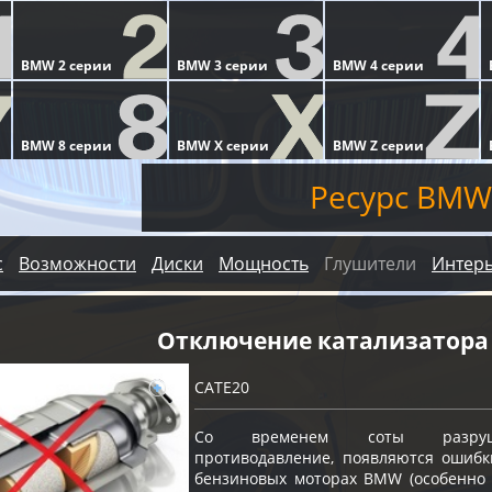
Ресурс BMW
с
Возможности
Диски
Мощность
Глушители
Интер
Отключение катализатора
CATE20
Со временем соты разрушают
противодавление, появляются ошибк
бензиновых моторах BMW (особенно с