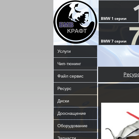
Услуги
Чип-тюнинг
Ресур
Файл сервис
Ресурс
Диски
Дооснащение
Оборудование
Запчасти