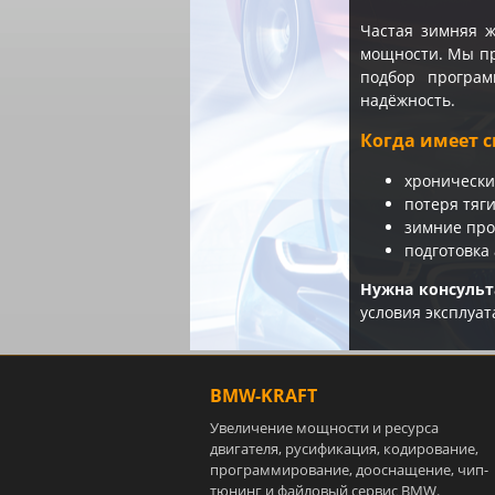
Частая зимняя 
мощности. Мы пр
подбор програм
надёжность.
Когда имеет с
хронически
потеря тяг
зимние про
подготовка
Нужна консуль
условия эксплуат
BMW-KRAFT
Увеличение мощности и ресурса
двигателя, русификация, кодирование,
программирование, дооснащение, чип-
тюнинг и файловый сервис BMW.