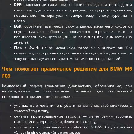
DPF:
накопление сажи при коротких поездках и в городском
цикле приводит к частым регенерациям, росту противодавления,
повышению температуры и ускоренному износу турбины и
масла.
EGR:
обратные газы несут сажу и масло, из-за чего коксуется
впуск, плавают обороты, появляются «провалы» тяги и
повышается риск детонации (на бензине) или дымности (на
дизеле).
Flap / Swirl:
износ механизма заслонок вызывает ошибки
геометрии, посторонние звуки, неустойчивую работу на низах; в
запущенных случаях есть риск механических повреждений.
Чем помогает правильное решение для BMW M6
F06
Комплексный подход (грамотная диагностика, обслуживание, при
необходимости — программные решения для спортивного/
внедорожного применения) позволяет:
уменьшить отложения в впуске и на клапанах, стабилизировать
холостой ход и тягу;
снизить противодавление выхлопа — легче режим турбины,
ниже температурные пики, бережнее к маслу;
избавиться от хронических ошибок по NOx/AdBlue, свечению
«Check Engine», аварийных режимов;