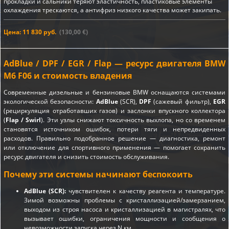
прокладки и сальники теряют эластичность, пластиковые элементы
охлаждения трескаются, а антифриз низкого качества может закипать.
Цена: 11 830 руб.
(130,00 €)
AdBlue / DPF / EGR / Flap — ресурс двигателя BMW
M6 F06 и стоимость владения
Современные дизельные и бензиновые BMW оснащаются системами
экологической безопасности:
AdBlue
(SCR),
DPF
(сажевый фильтр),
EGR
(рециркуляция отработавших газов) и заслонки впускного коллектора
(
Flap / Swirl
). Эти узлы снижают токсичность выхлопа, но со временем
становятся источником ошибок, потери тяги и непредвиденных
расходов. Правильно подобранное решение — диагностика, ремонт
или отключение для спортивного применения — помогает сохранить
ресурс двигателя и снизить стоимость обслуживания.
Почему эти системы начинают беспокоить
AdBlue (SCR):
чувствителен к качеству реагента и температуре.
Зимой возможны проблемы с кристаллизацией/замерзанием,
выходом из строя насоса и кристаллизацией в магистралях, что
вызывает ошибки, ограничения мощности и сообщения о
невозможности запуска через N км.