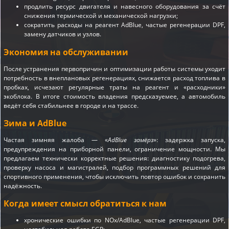
продлить ресурс двигателя и навесного оборудования за счёт
снижения термической и механической нагрузки;
сократить расходы на реагент AdBlue, частые регенерации DPF,
замену датчиков и узлов.
Экономия на обслуживании
После устранения первопричин и оптимизации работы системы уходит
потребность в внеплановых регенерациях, снижается расход топлива в
пробках, исчезают регулярные траты на реагент и «расходники»
экоблока. В итоге стоимость владения предсказуемее, а автомобиль
ведёт себя стабильнее в городе и на трассе.
Зима и AdBlue
Частая зимняя жалоба — «
AdBlue замёрз
»: задержка запуска,
предупреждения на приборной панели, ограничение мощности. Мы
предлагаем технически корректные решения: диагностику подогрева,
проверку насоса и магистралей, подбор программных решений для
спортивного применения, чтобы исключить повтор ошибок и сохранить
надёжность.
Когда имеет смысл обратиться к нам
хронические ошибки по NOx/AdBlue, частые регенерации DPF,