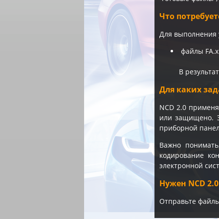
Что потребует
Для выполнения 
файлы FA.xm
В результа
Для каких зад
NCD 2.0 применя
или защищено. Э
приборной панел
Важно понимать
кодирование кон
электронной сис
Нужен NCD 2.
Отправьте файлы