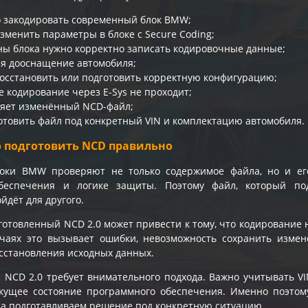
 закодировать современный блок BMW;
зменить параметры в блоке с Secure Coding;
ны блока нужно корректно записать кодировочные данные;
я дооснащение автомобиля;
восстановить или подготовить корректную конфигурацию;
е кодирование через E-Sys не проходит;
няет изменённый NCD-файл;
отовить файл под конкретный VIN и комплектацию автомобиля.
 подготовить NCD правильно
оки BMW проверяют не только содержимое файла, но и его
беспечения и логике защиты. Поэтому файл, который под
йдёт для другого.
готовленный NCD 2.0 может привести к тому, что кодирование 
учаях это вызывает ошибки, невозможность сохранить изме
осстановления исходных данных.
 NCD 2.0 требует внимательного подхода. Важно учитывать VIN
екущее состояние программного обеспечения. Именно поэто
, а подготавливаем решение под конкретную ситуацию.