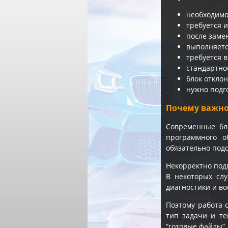
необходимо
требуется и
после заме
выполняетс
требуется 
стандартно
блок откло
нужно подг
Почему важно
Современные бл
программного о
обязательно подо
Некорректно под
В некоторых сл
диагностики и в
Поэтому работа с
тип задачи и т
“готовые файлы”