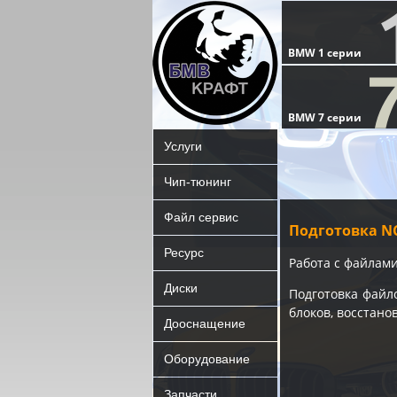
Услуги
Чип-тюнинг
Файл сервис
Подготовка NC
Ресурс
Работа с файлами
Диски
Подготовка файл
блоков, восстан
Дооснащение
Оборудование
Запчасти