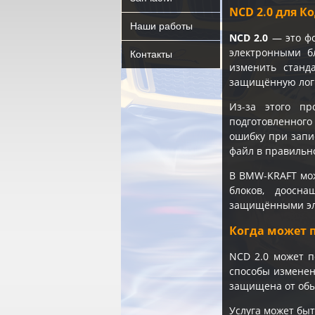
NCD 2.0 для 
Наши работы
NCD 2.0
— это фо
электронными б
Контакты
изменить станд
защищённую лог
Из-за этого п
подготовленного
ошибку при запи
файл в правильн
В BMW-KRAFT мож
блоков, доосн
защищёнными эл
Когда может п
NCD 2.0 может п
способы изменен
защищена от обы
Услуга может быт