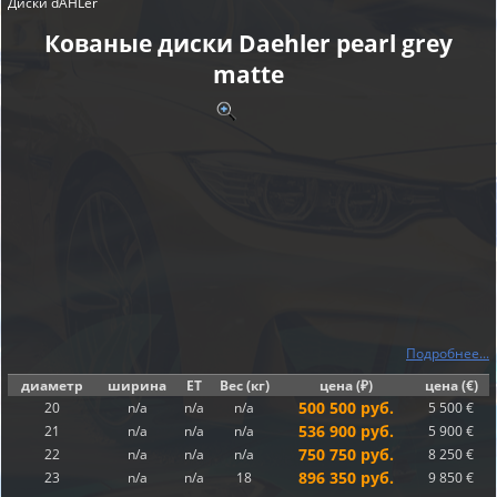
Диски dÄHLer
Кованые диски Daehler pearl grey
matte
Подробнее...
диаметр
ширина
ET
Вес (кг)
цена (₽)
цена (€)
500 500 руб.
20
n/a
n/a
n/a
5 500 €
536 900 руб.
21
n/a
n/a
n/a
5 900 €
750 750 руб.
22
n/a
n/a
n/a
8 250 €
896 350 руб.
23
n/a
n/a
18
9 850 €