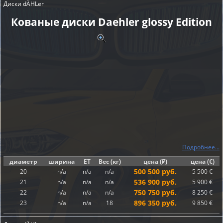
Диски dÄHLer
Кованые диски Daehler glossy Edition
Подробнее...
диаметр
ширина
ET
Вес (кг)
цена (₽)
цена (€)
500 500 руб.
20
n/a
n/a
n/a
5 500 €
536 900 руб.
21
n/a
n/a
n/a
5 900 €
750 750 руб.
22
n/a
n/a
n/a
8 250 €
896 350 руб.
23
n/a
n/a
18
9 850 €