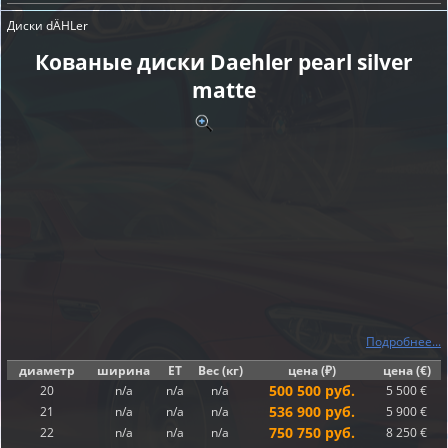
Диски dÄHLer
Кованые диски Daehler pearl silver
matte
Подробнее...
диаметр
ширина
ET
Вес (кг)
цена (₽)
цена (€)
500 500 руб.
20
n/a
n/a
n/a
5 500 €
536 900 руб.
21
n/a
n/a
n/a
5 900 €
750 750 руб.
22
n/a
n/a
n/a
8 250 €