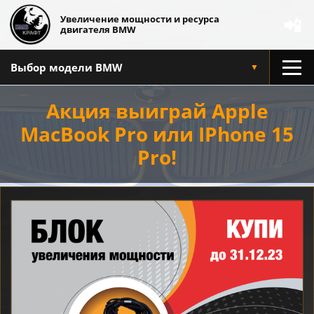
Увеличение мощности и ресурса
📲
двигателя BMW
Выбор модели BMW
▼
Акция выиграй Apple
MacBook Pro или IPhone 15
Pro!