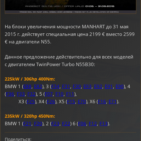
На блоки увеличения мощности MANHART до 31 мая
2015 г. действует специальная цена 2199 € вместо 2599
€ на двигатели N55.
Данное предложение действительно для всех моделей
с двигателем TwinPower Turbo N55B30:
225kW / 306hp 400Nm:
BMW 1 (
E88
,
E82
), 3 (
F34
,
F31
,
F30
,
E93
,
E92
,
E91
,
E90
), 4
(
F36
,
F33
,
F32
), 5 (
F07
,
F10
,
F11
),
X3 (
F25
), X4 (
F26
), X5 (
F15
,
E70
), X6 (
F16
,
E71
).
235kW / 320hp 450Nm:
BMW 1 (
F21
,
F20
), 2 (
F23
,
F22
) 6 (
F06
,
F12
,
F13
).
Поделиться: