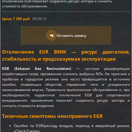
отключение EGR помогает сохранить ресурс мотора и снизить
стоимость обслуживания.
Цена: 7 280 руб.
(80,00 €)
📲
Оставить заявку
Отключение EGR BMW — ресурс двигателя,
стабильность и предсказуемая эксплуатация
EGR (Exhaust Gas Recirculation)
— система рециркуляции
отработавших газов, призванная снижать выбросы NOx. На практике к
пробегам в городском режиме она часто превращается в источник
ошибок, плавающих оборотов, «провалов» тяги и ускоренного
закоксовывания впуска. Правильно выполненное обслуживание и, при
необходимости, корректное отключение EGR для спортивного/
внедорожного применения помогает сохранить ресурс мотора и
снизить стоимость владения.
Типичные симптомы неисправного EGR
Ошибки по EGR/расходу воздуха, переход в аварийный режим,
«Check Engine».