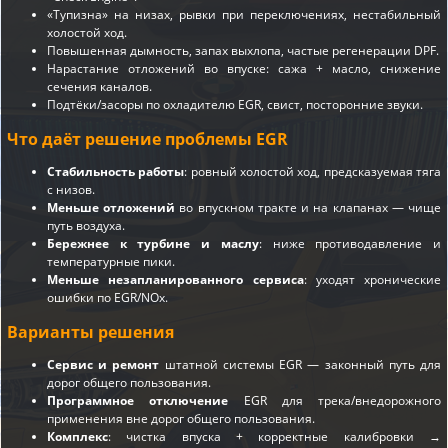
«Тупизна» на низах, рывки при переключениях, нестабильный
холостой ход.
Повышенная дымность, запах выхлопа, частые регенерации DPF.
Нарастание отложений во впуске: сажа + масло, снижение
сечения каналов.
Подтёки/засоры по охладителю EGR, свист, посторонние звуки.
Что даёт решение проблемы EGR
Стабильность работы
: ровный холостой ход, предсказуемая тяга
с низов.
Меньше отложений
во впускном тракте и на клапанах — чище
путь воздуха.
Бережнее к турбине и маслу
: ниже противодавление и
температурные пики.
Меньше незапланированного сервиса
: уходят хронические
ошибки по EGR/NOx.
Варианты решения
Сервис и ремонт
штатной системы EGR — законный путь для
дорог общего пользования.
Программное отключение
EGR для трека/внедорожного
применения вне дорог общего пользования.
Комплекс
: чистка впуска + корректные калибровки →