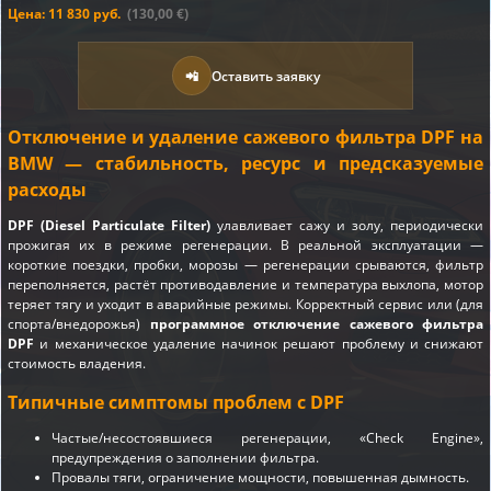
Цена: 11 830 руб.
(130,00 €)
📲
Оставить заявку
Отключение и удаление сажевого фильтра DPF на
BMW — стабильность, ресурс и предсказуемые
расходы
DPF (Diesel Particulate Filter)
улавливает сажу и золу, периодически
прожигая их в режиме регенерации. В реальной эксплуатации —
короткие поездки, пробки, морозы — регенерации срываются, фильтр
переполняется, растёт противодавление и температура выхлопа, мотор
теряет тягу и уходит в аварийные режимы. Корректный сервис или (для
спорта/внедорожья)
программное отключение сажевого фильтра
DPF
и механическое удаление начинок решают проблему и снижают
стоимость владения.
Типичные симптомы проблем с DPF
Частые/несостоявшиеся регенерации, «Check Engine»,
предупреждения о заполнении фильтра.
Провалы тяги, ограничение мощности, повышенная дымность.