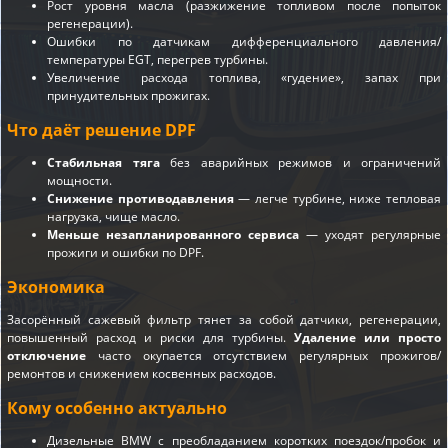
Рост уровня масла (разжижение топливом после попыток
регенерации).
Ошибки по датчикам дифференциального давления/
температуры EGT, перегрев турбины.
Увеличение расхода топлива, «гудение», запах при
принудительных прожигах.
Что даёт решение DPF
Стабильная тяга
без аварийных режимов и ограничений
мощности.
Снижение противодавления
— легче турбине, ниже тепловая
нагрузка, чище масло.
Меньше незапланированного сервиса
— уходят регулярные
прожиги и ошибки по DPF.
Экономика
Засорённый сажевый фильтр тянет за собой датчики, регенерации,
повышенный расход и риски для турбины.
Удаление или просто
отключение
часто окупается отсутствием регулярных прожигов/
ремонтов и снижением косвенных расходов.
Кому особенно актуально
Дизельные BMW с преобладанием коротких поездок/пробок и