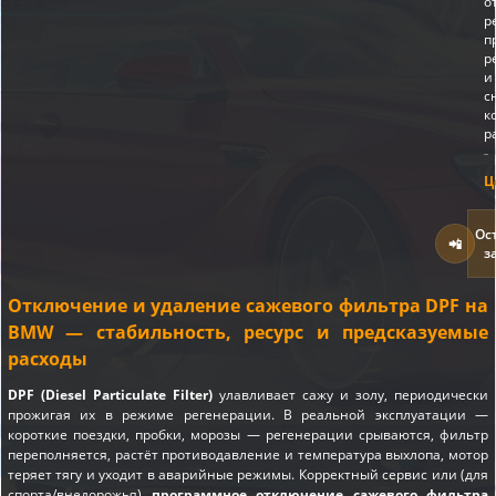
о
р
п
р
и
с
к
р
Ц
Ос
📲
з
Отключение и удаление сажевого фильтра DPF на
BMW — стабильность, ресурс и предсказуемые
расходы
DPF (Diesel Particulate Filter)
улавливает сажу и золу, периодически
прожигая их в режиме регенерации. В реальной эксплуатации —
короткие поездки, пробки, морозы — регенерации срываются, фильтр
переполняется, растёт противодавление и температура выхлопа, мотор
теряет тягу и уходит в аварийные режимы. Корректный сервис или (для
спорта/внедорожья)
программное отключение сажевого фильтра