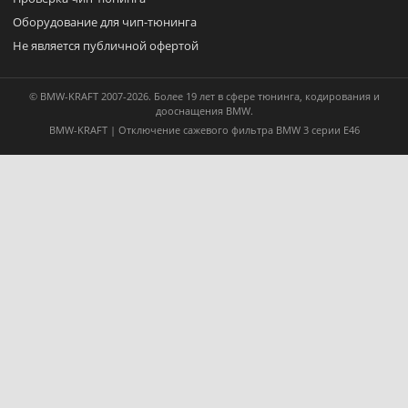
Оборудование для чип-тюнинга
Не является публичной офертой
© BMW-KRAFT 2007-2026. Более 19 лет в сфере тюнинга, кодирования и
дооснащения BMW.
BMW-KRAFT | Отключение сажевого фильтра BMW 3 серии E46