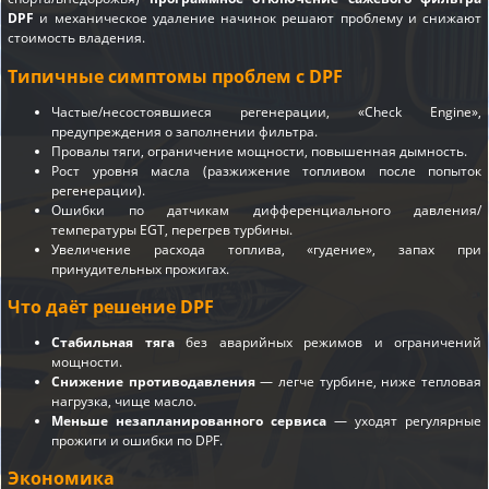
DPF
и механическое удаление начинок решают проблему и снижают
стоимость владения.
Типичные симптомы проблем с DPF
Частые/несостоявшиеся регенерации, «Check Engine»,
предупреждения о заполнении фильтра.
Провалы тяги, ограничение мощности, повышенная дымность.
Рост уровня масла (разжижение топливом после попыток
регенерации).
Ошибки по датчикам дифференциального давления/
температуры EGT, перегрев турбины.
Увеличение расхода топлива, «гудение», запах при
принудительных прожигах.
Что даёт решение DPF
Стабильная тяга
без аварийных режимов и ограничений
мощности.
Снижение противодавления
— легче турбине, ниже тепловая
нагрузка, чище масло.
Меньше незапланированного сервиса
— уходят регулярные
прожиги и ошибки по DPF.
Экономика