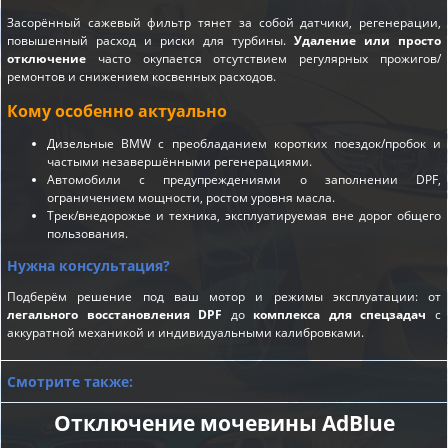
Засорённый сажевый фильтр тянет за собой датчики, регенерации,
повышенный расход и риски для турбины.
Удаление или просто
отключение
часто окупается отсутствием регулярных прожигов/
ремонтов и снижением косвенных расходов.
Кому особенно актуально
Дизельные BMW с преобладанием коротких поездок/пробок и
частыми незавершёнными регенерациями.
Автомобили с предупреждениями о заполнении DPF,
ограничением мощности, ростом уровня масла.
Трек/внедорожье и техника, эксплуатируемая вне дорог общего
пользования.
Нужна консультация?
Подберём решение под ваш мотор и режимы эксплуатации: от
легального восстановления DPF
до
комплекса для спецзадач
с
аккуратной механикой и индивидуальными калибровками.
Смотрите также:
Отключение мочевины AdBlue