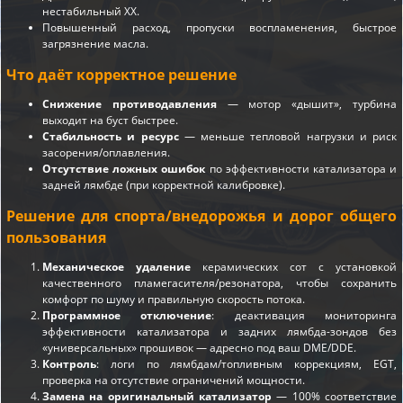
нестабильный ХХ.
Повышенный расход, пропуски воспламенения, быстрое
загрязнение масла.
Что даёт корректное решение
Снижение противодавления
— мотор «дышит», турбина
выходит на буст быстрее.
Стабильность и ресурс
— меньше тепловой нагрузки и риск
засорения/оплавления.
Отсутствие ложных ошибок
по эффективности катализатора и
задней лямбде (при корректной калибровке).
Решение для спорта/внедорожья и дорог общего
пользования
Механическое удаление
керамических сот с установкой
качественного пламегасителя/резонатора, чтобы сохранить
комфорт по шуму и правильную скорость потока.
Программное отключение
: деактивация мониторинга
эффективности катализатора и задних лямбда-зондов без
«универсальных» прошивок — адресно под ваш DME/DDE.
Контроль
: логи по лямбдам/топливным коррекциям, EGT,
проверка на отсутствие ограничений мощности.
Замена на оригинальный катализатор
— 100% соответствие