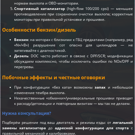
нормам выхлопа и OBD-мониторам.
Спортивный катализатор
(high-flow 100/200 cpsi) — меньшее
противодавление при сохранении очистки выхлопа; корректные
мониторы при правильной установке и прошивке.
Особенности бензин/дизель
Бензин
: на моторах с близкими к ГБЦ предкатами (например, ряд
«N»/«B») разрушение сот опасно для цилиндров — не
затягивайте с диагностикой.
Дизель
: DOC часто работает в связке с DPF/SCR; модификации
обсуждаем комплексно, чтобы исключить ошибки по NOx/DPF и
перегревы.
Побочные эффекты и честные оговорки
При конфигурации «без ката» возможны
запах
и небольшое
изменение тембра выхлопа.
Некачественные «обманки»/универсальные прошивки приводят
к расходу/детонации и повторным визитам — мы так не делаем.
Нужна консультация?
Подберём решение под ваш двигатель и режимы езды: от
легальной
замены катализатора
до
адресной конфигурации для спорта
с
правильной механикой и калибровками.