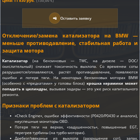
Цена: 11 830 руб.
(130,00 €)
📲
Оставить заявку
Отключение/замена катализатора на BMW —
меньше противодавление, стабильная работа и
защита мотора
Катализатор
(на бензиновых — TWC, на дизеле — DOC/
окислительный) снижает токсичность выхлопа. Со временем соты
разрушаются/оплавляются, растёт противодавление, появляются
ошибки и потеря тяги. На некоторых бензиновых моторах BMW
(особенно с «предкатами» у головы блока)
крошка керамики может
попадать в цилиндры
, вызывая задиры — это уже риск капитального
ремонта.
Признаки проблем с катализатором
«Check Engine», ошибки эффективности (P0420/P0430 и аналоги),
неуспешные мониторы OBD.
Потеря тяги на верхах, «задушенность», повышенные EGT,
перегрев турбины (на турбо-моторах).
Дребезг/звяканье из выхлопа (разрушение сот), запах,