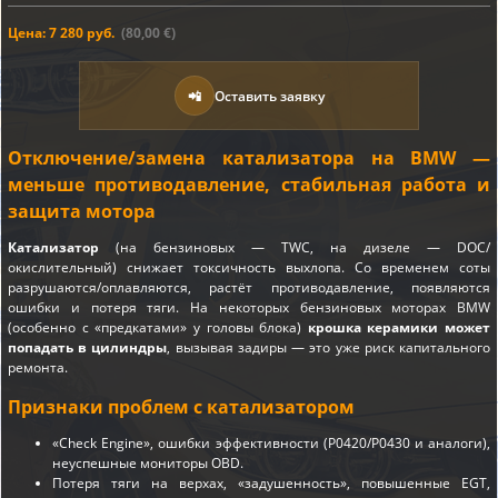
Цена: 7 280 руб.
(80,00 €)
📲
Оставить заявку
Отключение/замена катализатора на BMW —
меньше противодавление, стабильная работа и
защита мотора
Катализатор
(на бензиновых — TWC, на дизеле — DOC/
окислительный) снижает токсичность выхлопа. Со временем соты
разрушаются/оплавляются, растёт противодавление, появляются
ошибки и потеря тяги. На некоторых бензиновых моторах BMW
(особенно с «предкатами» у головы блока)
крошка керамики может
попадать в цилиндры
, вызывая задиры — это уже риск капитального
ремонта.
Признаки проблем с катализатором
«Check Engine», ошибки эффективности (P0420/P0430 и аналоги),
неуспешные мониторы OBD.
Потеря тяги на верхах, «задушенность», повышенные EGT,