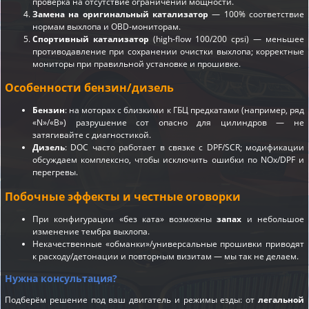
проверка на отсутствие ограничений мощности.
Замена на оригинальный катализатор
— 100% соответствие
нормам выхлопа и OBD-мониторам.
Спортивный катализатор
(high-flow 100/200 cpsi) — меньшее
противодавление при сохранении очистки выхлопа; корректные
мониторы при правильной установке и прошивке.
Особенности бензин/дизель
Бензин
: на моторах с близкими к ГБЦ предкатами (например, ряд
«N»/«B») разрушение сот опасно для цилиндров — не
затягивайте с диагностикой.
Дизель
: DOC часто работает в связке с DPF/SCR; модификации
обсуждаем комплексно, чтобы исключить ошибки по NOx/DPF и
перегревы.
Побочные эффекты и честные оговорки
При конфигурации «без ката» возможны
запах
и небольшое
изменение тембра выхлопа.
Некачественные «обманки»/универсальные прошивки приводят
к расходу/детонации и повторным визитам — мы так не делаем.
Нужна консультация?
Подберём решение под ваш двигатель и режимы езды: от
легальной