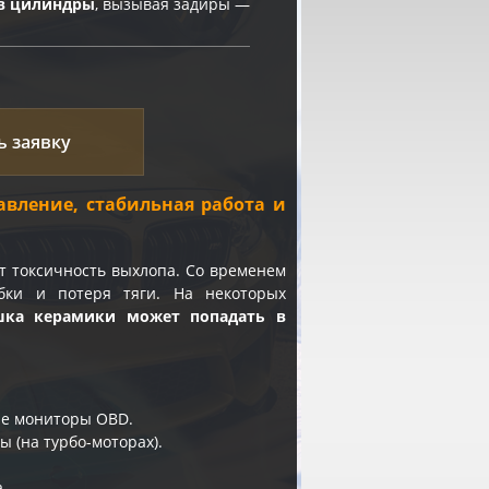
в цилиндры
, вызывая задиры —
ь заявку
вление, стабильная работа и
т токсичность выхлопа. Со временем
ибки и потеря тяги. На некоторых
шка керамики может попадать в
ные мониторы OBD.
 (на турбо-моторах).
.