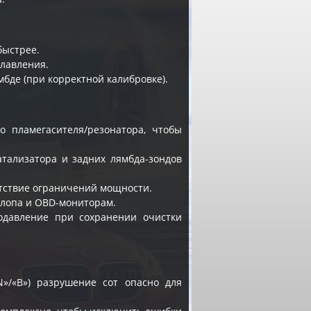
быстрее.
лавления.
бде (при корректной калибровке).
о пламегасителя/резонатора, чтобы
атализатора и задних лямбда-зондов
утствие ограничений мощности.
лопа и OBD-мониторам.
водавление при сохранении очистки
»/«B») разрушение сот опасно для