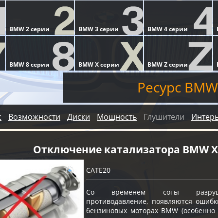
Ресурс BMW
с
Возможности
Диски
Мощность
Глушители
Интер
Отключение катализатора BMW X
CATE20
Со временем соты разрушают
противодавление, появляются ошибк
бензиновых моторах BMW (особенно с