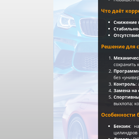
Что даёт кор
Снижение 
Стабильнос
Отсутстви
Решение для 
Механичес
сохранить 
Программн
без «униве
Контроль
:
Замена на
Спортивны
выхлопа; к
Особенности 
Бензин
: н
цилиндров 