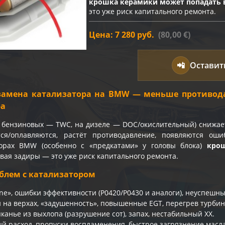
крошка керамики может попадать 
это уже риск капитального ремонта.
Цена: 7 280 руб.
(80,00 €)
📲
Оставит
амена катализатора на BMW — меньше противода
ра
 бензиновых — TWC, на дизеле — DOC/окислительный) снижае
ся/оплавляются, растёт противодавление, появляются ош
орах BMW (особенно с «предкатами» у головы блока)
кро
ывая задиры — это уже риск капитального ремонта.
блем с катализатором
ine», ошибки эффективности (P0420/P0430 и аналоги), неуспеш
и на верхах, «задушенность», повышенные EGT, перегрев турбины
канье из выхлопа (разрушение сот), запах, нестабильный ХХ.
 расход, пропуски воспламенения, быстрое загрязнение масла