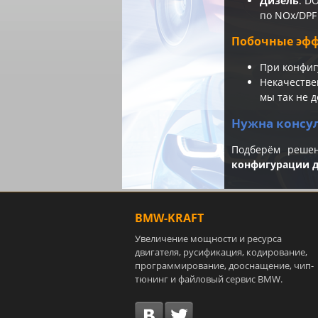
Дизель
: D
по NOx/DPF
Побочные эфф
При конфиг
Некачестве
мы так не д
Нужна консу
Подберём реше
конфигурации д
BMW-KRAFT
Увеличение мощности и ресурса
двигателя, русификация, кодирование,
программирование, дооснащение, чип-
тюнинг и файловый сервис BMW.