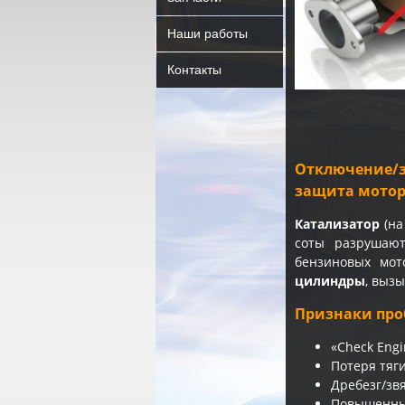
Наши работы
Контакты
Отключение/з
защита мото
Катализатор
(на
соты разрушают
бензиновых мот
цилиндры
, выз
Признаки про
«Check Eng
Потеря тяг
Дребезг/звя
Повышенный