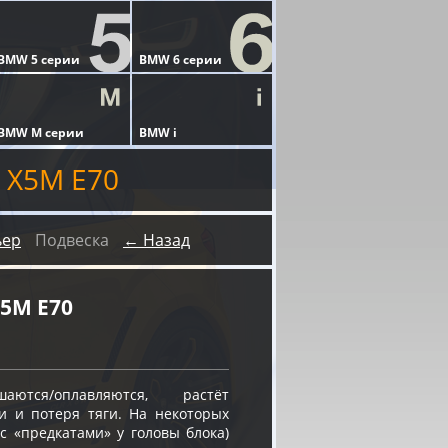
 X5M E70
ьер
Подвеска
← Назад
5M E70
ся/оплавляются, растёт
и и потеря тяги. На некоторых
 «предкатами» у головы блока)