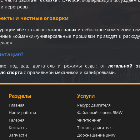
OC часто работает в связке с DPF/SCR; модификации обсуждаем
 и перегревы.
екты и честные оговорки
урации «без ката» возможны
запах
и небольшое изменение тем
нные «обманки»/универсальные прошивки приводят к расход
елаем.
льтация?
ние под ваш двигатель и режимы езды: от
легальной з
ля спорта
с правильной механикой и калибровками.
Разделы
Услуги
Главная
Ресурс двигателя
Наши работы
Файловый сервис BMW
Галерея
Чип-тюнинг
Контакты
Тюнинг двигателя
Запчасти
Дооснащение BMW