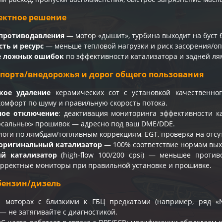
ректное решение
противодавления
— мотор «дышит», турбина выходит на буст 
ть и ресурс
— меньше тепловой нагрузки и риск засорения/оп
е ложных ошибок
по эффективности катализатора и задней лям
спорта/внедорожья и дорог общего пользования
кое удаление
керамических сот с установкой качественног
комфорт по шуму и правильную скорость потока.
ое отключение
: деактивация мониторинга эффективности к
рсальных» прошивок — адресно под ваш DME/DDE.
 логи по лямбдам/топливным коррекциям, EGT, проверка на отс
 оригинальный катализатор
— 100% соответствие нормам вых
й катализатор
(high-flow 100/200 cpsi) — меньшее проти
орректные мониторы при правильной установке и прошивке.
бензин/дизель
а моторах с близкими к ГБЦ предкатами (например, ряд «N
— не затягивайте с диагностикой.