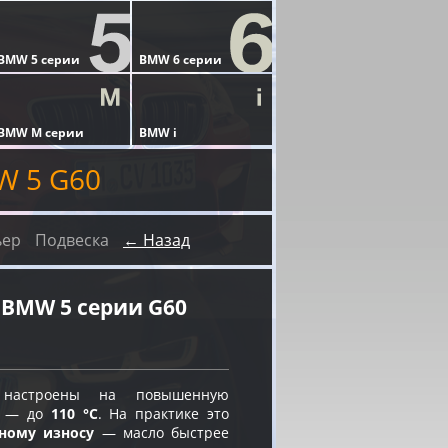
W 5 G60
ьер
Подвеска
← Назад
BMW 5 серии G60
астроены на повышенную
и — до
110 °C
. На практике это
нному износу
— масло быстрее