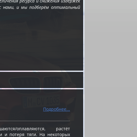
личения ресурса и снижения издержек
с нами, и мы подберём оптимальный
Подробнее...
ся/оплавляются, растёт
и и потеря тяги. На некоторых