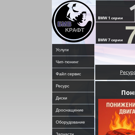
Услуги
Чип-тюнинг
Ресур
Файл сервис
Ресурс
Пон
Диски
Дооснащение
Оборудование
Запчасти