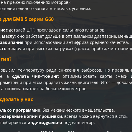
к на прежних поколениях моторов);
дополнительного запаса в тяжёлых условиях.
 для БМВ 5 серии G60
нос
деталей ЦПГ, прокладок и сальников клапанов.
к маслу
: оно работает дольше в оптимальном диапазоне, меньш
 закипания
при использовании антифриза среднего качества.
сть
в жару и при высоких нагрузках (трасса, пробки, чип-тюнинг
огия?
повысил температуру ради снижения выбросов. Но правиль
ме, а
сделать чип-тюнинг
: оптимизировать карты смеси 
раметры и при этом продлить жизнь двигателя. Итог — довольна
 а топлива хватает на больше километров.
сделать у нас
олько программно
, без механического вмешательства.
резервные копии прошивки
, всегда можно вернуться в сток.
 подбираются
индивидуально
под ваш мотор.