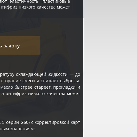
яют эластичность, пластиковые
нтифриз низкого качества может
ь заявку
ратуру охлаждающей жидкости — до
т сгорание смеси и снижает выбросы.
асло быстрее стареет, прокладки и
 а антифриз низкого качества может
5 серии G60) с корректировкой карт
сным значениям: