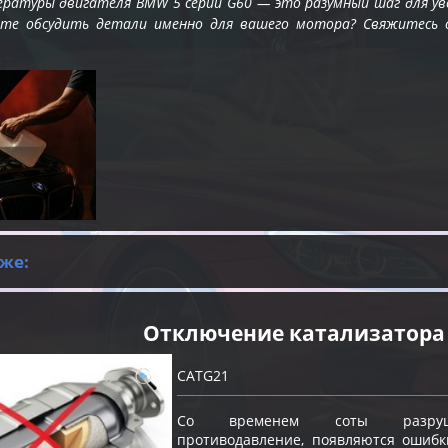
ратуры двигателя BMW 5 серии G60 — это разумный шаг для уве
те обсудить детали именно для вашего мотора? Свяжитесь 
же:
Отключение катализатора
CATG21
Со временем соты разрушают
противодавление, появляются ошибк