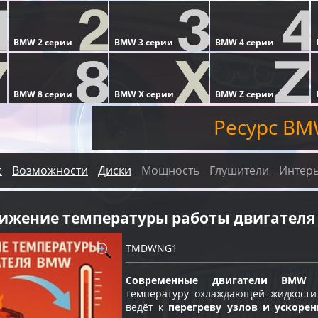
Ресурс BM
с
Возможности
Диски
Мощность
Глушители
Интер
ижение температуры работы двигателя 
TMDWNG1
Современные двигатели BMW
н
температуру охлаждающей жидкост
ведёт к
перегреву узлов и ускоре