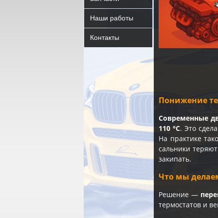
Наши работы
Контакты
Понижение те
Современные дв
110 °C
. Это сдел
На практике так
сальники теряют
закипать.
Что мы делае
Решение —
пере
термостатов и в