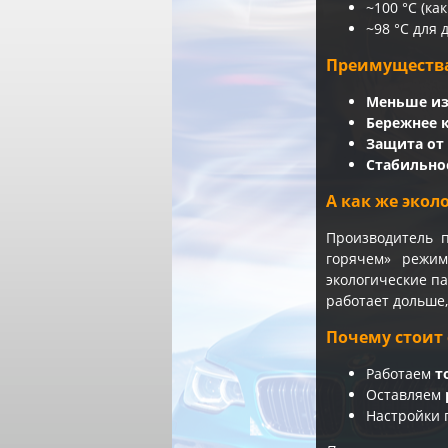
~100 °C (ка
~98 °C для 
Преимущества
Меньше из
Бережнее 
Защита от
Стабильно
А как же экол
Производитель 
горячем» режи
экологические па
работает дольше,
Почему стоит 
Работаем
т
Оставляем
Настройки