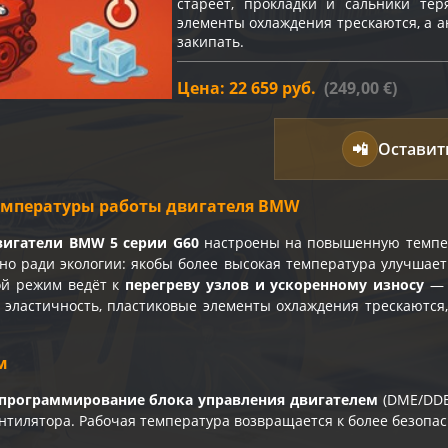
стареет, прокладки и сальники тер
элементы охлаждения трескаются, а а
закипать.
Цена: 22 659 руб.
(249,00 €)
📲
Оставит
мпературы работы двигателя BMW
игатели BMW 5 серии G60
настроены на повышенную темпе
ано ради экологии: якобы более высокая температура улучшае
ой режим ведёт к
перегреву узлов и ускоренному износу
— м
 эластичность, пластиковые элементы охлаждения трескаются,
м
программирование блока управления двигателем
(DME/DDE 
ентилятора. Рабочая температура возвращается к более безопа