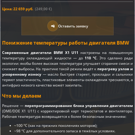
Цена: 22 659 руб.
(249,00 €)
📲
Оставить заявку
Понижение температуры работы двигателя BMW
Современные двигатели BMW X1 U11
настроены на повышенную
температуру охлаждающей жидкости — до
110 °C
. Это сделано ради
экологии: якобы более высокая температура улучшает сгорание смеси и
снижает выбросы. На практике такой режим ведёт к
перегреву узлов и
ускоренному износу
— масло быстрее стареет, прокладки и сальники
теряют эластичность, пластиковые элементы охлаждения трескаются, а
антифриз низкого качества может закипать.
Что мы делаем
Решение —
перепрограммирование блока управления двигателем
(DME/DDE X1 U11) с корректировкой карт термостатов и вентилятора.
Рабочая температура возвращается к более безопасным значениям:
~100 °C (как на прежних поколениях моторов);
~98 °C для дополнительного запаса в тяжёлых условиях.