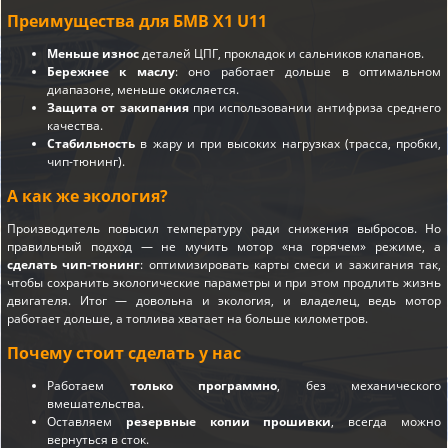
Преимущества для БМВ X1 U11
Меньше износ
деталей ЦПГ, прокладок и сальников клапанов.
Бережнее к маслу
: оно работает дольше в оптимальном
диапазоне, меньше окисляется.
Защита от закипания
при использовании антифриза среднего
качества.
Стабильность
в жару и при высоких нагрузках (трасса, пробки,
чип-тюнинг).
А как же экология?
Производитель повысил температуру ради снижения выбросов. Но
правильный подход — не мучить мотор «на горячем» режиме, а
сделать чип-тюнинг
: оптимизировать карты смеси и зажигания так,
чтобы сохранить экологические параметры и при этом продлить жизнь
двигателя. Итог — довольна и экология, и владелец, ведь мотор
работает дольше, а топлива хватает на больше километров.
Почему стоит сделать у нас
Работаем
только программно
, без механического
вмешательства.
Оставляем
резервные копии прошивки
, всегда можно
вернуться в сток.