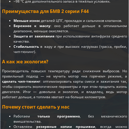
~98 °C для дополнительного запаса в тяжёлых условиях.
Преимущества для БМВ 2 серии F44
Меньше износ
деталей ЦПГ, прокладок и сальников клапанов.
Бережнее к маслу
: оно работает дольше в оптимальном
диапазоне, меньше окисляется.
Защита от закипания
при использовании антифриза среднего
качества.
Стабильность
в жару и при высоких нагрузках (трасса, пробки,
чип-тюнинг).
А как же экология?
Производитель повысил температуру ради снижения выбросов. Но
правильный подход — не мучить мотор «на горячем» режиме, а
сделать чип-тюнинг
: оптимизировать карты смеси и зажигания так,
чтобы сохранить экологические параметры и при этом продлить жизнь
двигателя. Итог — довольна и экология, и владелец, ведь мотор
работает дольше, а топлива хватает на больше километров.
Почему стоит сделать у нас
Работаем
только программно
, без механического
вмешательства.
Оставляем
резервные копии прошивки
, всегда можно