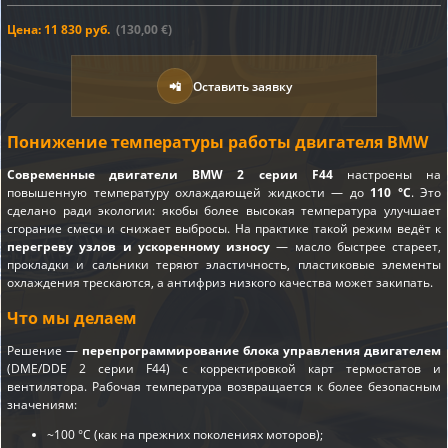
Цена: 11 830 руб.
(130,00 €)
📲
Оставить заявку
Понижение температуры работы двигателя BMW
Современные двигатели BMW 2 серии F44
настроены на
повышенную температуру охлаждающей жидкости — до
110 °C
. Это
сделано ради экологии: якобы более высокая температура улучшает
сгорание смеси и снижает выбросы. На практике такой режим ведёт к
перегреву узлов и ускоренному износу
— масло быстрее стареет,
прокладки и сальники теряют эластичность, пластиковые элементы
охлаждения трескаются, а антифриз низкого качества может закипать.
Что мы делаем
Решение —
перепрограммирование блока управления двигателем
(DME/DDE 2 серии F44) с корректировкой карт термостатов и
вентилятора. Рабочая температура возвращается к более безопасным
значениям:
~100 °C (как на прежних поколениях моторов);