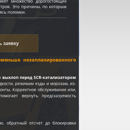
меет множество дорогостоящих
строя. Это причины, по которым
ясь поломки.
ь заявку
 меньше незапланированного
о
выхлоп перед SCR-катализатором
дкости, режимам езды и морозам, из-
онты. Корректное обслуживание или,
омогает вернуть предсказуемость
ю, обратный отсчёт до блокировки