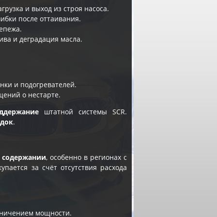
рузка и выход из строя насоса.
шибки после оттаивания.
епежа.
ива и деградация масла.
нки и подогревателей.
щений о нестарте.
ддержание
штатной системы SCR.
адок
.
в содержании
, особенно в регионах с
упается за счёт отсутствия расхода
аничением мощности.