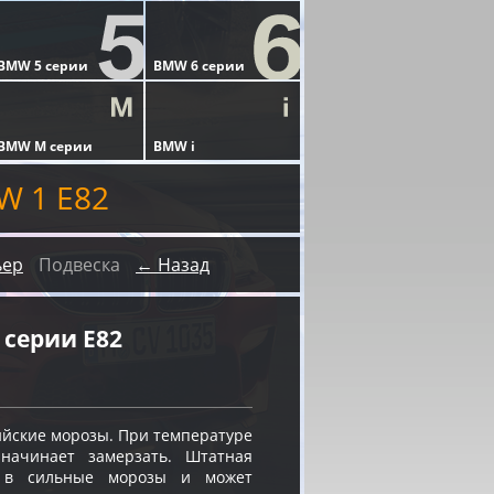
W 1 E82
ьер
Подвеска
← Назад
серии E82
ийские морозы. При температуре
 начинает замерзать. Штатная
я в сильные морозы и может