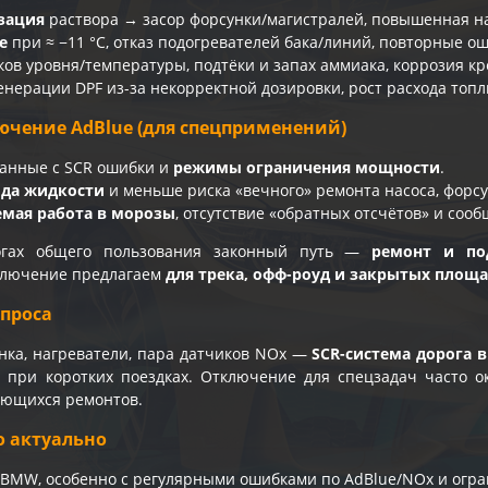
зация
раствора → засор форсунки/магистралей, повышенная наг
е
при ≈ −11 °C, отказ подогревателей бака/линий, повторные о
ков уровня/температуры, подтёки и запах аммиака, коррозия кр
енерации DPF из-за некорректной дозировки, рост расхода топл
ючение AdBlue (для спецприменений)
занные с SCR ошибки и
режимы ограничения мощности
.
ода жидкости
и меньше риска «вечного» ремонта насоса, форсу
емая работа в морозы
, отсутствие «обратных отсчётов» и сооб
гах общего пользования законный путь —
ремонт и по
ключение предлагаем
для трека, офф-роуд и закрытых площ
проса
унка, нагреватели, пара датчиков NOx —
SCR-система дорога 
 при коротких поездках. Отключение для спецзадач часто ок
яющихся ремонтов.
о актуально
BMW, особенно с регулярными ошибками по AdBlue/NOx и огр