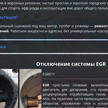
ия в морозных регионах, частые простои и короткие городские 
 для спорта, офф-роуда и эксплуатации вне дорог общего польз
льтация?
мальный сценарий под ваш мотор, пробег и режимы —
ремонт
нений
. Работаем аккуратно и адресно, без универсальных «заглу
же:
Отключение системы EGR
EGRE11
EGR
простыми словами: выхлопны
двигатель для догарания, что прив
рециркуляции отработавших газов
NOx. На практике часто превращаетс
оборотов, «провалов» тяги и ускор
Корректное отключение EGR помога