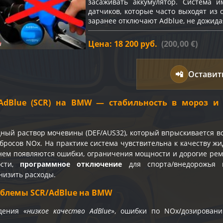
засаживать аккумулятор. Система и
датчиков, которые часто выходят из 
заранее отключают Adblue, не дожида
Цена: 18 200 руб.
(200,00 €)
📲
Оставит
AdBlue (SCR) на BMW — стабильность в мороз и
ный раствор мочевины (DEF/AUS32), который впрыскивается в
бросов NOx. На практике система чувствительна к качеству жи
енем появляются ошибки, ограничения мощности и дорогие рем
ости,
программное отключение
для спорта/внедорожья п
низить расходы.
блемы SCR/AdBlue на BMW
дения «
низкое качество AdBlue
», ошибки по NOx/дозировани