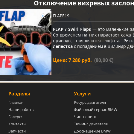
Отключение вихревых засло
FLAPE19
FLAP / Swirl Flaps
— это маленькие за
Со временем на них нарастает сажа (
приводы, появляются люфты. Ри
лепестка
с попаданием в цилиндр дви
Цена: 7 280 руб.
(80,00 €)
Разделы
Услуги
Главная
Ресурс двигателя
Наши работы
Файловый сервис BMW
Галерея
Чип-тюнинг
Контакты
Тюнинг двигателя
Запчасти
Дооснащение BMW