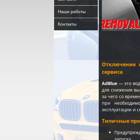
Наши работы
Контакты
Отключение 
сервиса
AdBlue
— это вод
для снижения вы
за чего со врем
при необходим
эксплуатации и с
Типичные про
Предупреж
запуска.