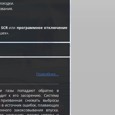
поездки.
ования.
 SCR
или
программное отключение
шек».
Подробнее...
е газы попадают обратно в
одит к его засорению. Система
, призванная снижать выбросы
я в источник ошибок, плавающих
енного закоксовывания впуска.
ет сохранить ресурс мотора и