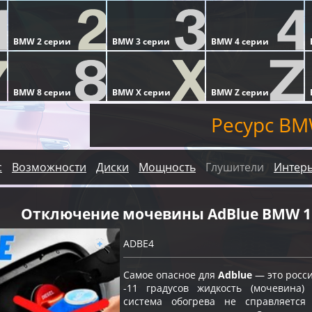
Ресурс BM
с
Возможности
Диски
Мощность
Глушители
Интер
Отключение мочевины AdBlue BMW 1 
ADBE4
Самое опасное для
Adblue
— это росс
-11 градусов жидкость (мочевина)
система обогрева не справляетс