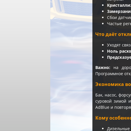
Кристалли
Замерзани
Сбои датчи
Частые рег
Что даёт откл
Уходят свя
Ноль расх
Предсказу
Важно:
на доро
Программное от
Экономика во
Бак, насос, форс
суровой зимой и
AdBlue и повтор
Кому особенн
Дизельные 