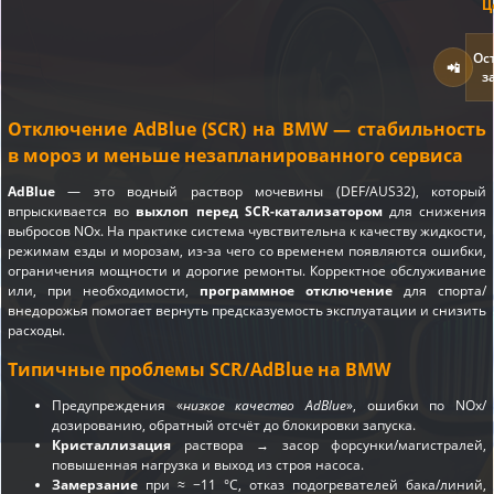
Ц
Ос
📲
з
Отключение AdBlue (SCR) на BMW — стабильность
в мороз и меньше незапланированного сервиса
AdBlue
— это водный раствор мочевины (DEF/AUS32), который
впрыскивается во
выхлоп перед SCR-катализатором
для снижения
выбросов NOx. На практике система чувствительна к качеству жидкости,
режимам езды и морозам, из-за чего со временем появляются ошибки,
ограничения мощности и дорогие ремонты. Корректное обслуживание
или, при необходимости,
программное отключение
для спорта/
внедорожья помогает вернуть предсказуемость эксплуатации и снизить
расходы.
Типичные проблемы SCR/AdBlue на BMW
Предупреждения «
низкое качество AdBlue
», ошибки по NOx/
дозированию, обратный отсчёт до блокировки запуска.
Кристаллизация
раствора → засор форсунки/магистралей,
повышенная нагрузка и выход из строя насоса.
Замерзание
при ≈ −11 °C, отказ подогревателей бака/линий,