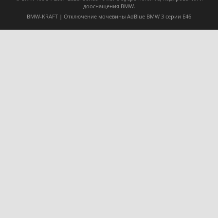
дооснащения BMW.
BMW-KRAFT | Отключение мочевины AdBlue BMW 3 серии E46