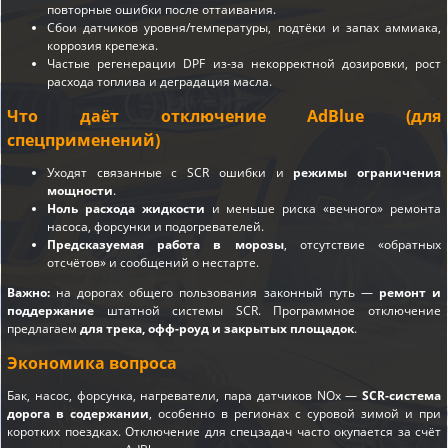
повторные ошибки после оттаивания.
Сбои датчиков уровня/температуры, подтёки и запах аммиака,
коррозия крепежа.
Частые регенерации DPF из-за некорректной дозировки, рост
расхода топлива и деградация масла.
Что даёт отключение AdBlue (для
спецприменений)
Уходят связанные с SCR ошибки и
режимы ограничения
мощности
.
Ноль расхода жидкости
и меньше риска «вечного» ремонта
насоса, форсунки и подогревателей.
Предсказуемая работа в морозы
, отсутствие «обратных
отсчётов» и сообщений о нестарте.
Важно:
на дорогах общего пользования законный путь —
ремонт и
поддержание
штатной системы SCR. Программное отключение
предлагаем
для трека, офф-роуд и закрытых площадок
.
Экономика вопроса
Бак, насос, форсунка, нагреватели, пара датчиков NOx —
SCR-система
дорога в содержании
, особенно в регионах с суровой зимой и при
коротких поездках. Отключение для спецзадач часто окупается за счёт