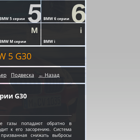
W 5 G30
ьер
Подвеска
← Назад
рии G30
е газы попадают обратно в
одит к его засорению. Система
, призванная снижать выбросы