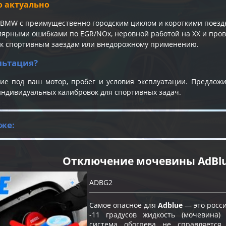
о актуально
BMW с преимущественно городским циклом и короткими поезд
улярными ошибками по EGR/NOx, неровной работой на ХХ и пров
 к спортивным заездам или внедорожному применению.
льтация?
ие под ваш мотор, пробег и условия эксплуатации. Предло
индивидуальных калибровок для спортивных задач.
же:
Отключение мочевины AdBl
ADBG2
Самое опасное для
Adblue
— это росс
-11 градусов жидкость (мочевина)
система обогрева не справляетс