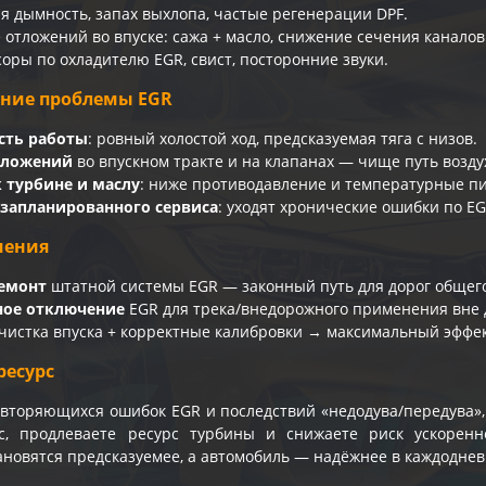
 дымность, запах выхлопа, частые регенерации DPF.
 отложений во впуске: сажа + масло, снижение сечения каналов
соры по охладителю EGR, свист, посторонние звуки.
ение проблемы EGR
сть работы
: ровный холостой ход, предсказуемая тяга с низов.
тложений
во впускном тракте и на клапанах — чище путь возду
 турбине и маслу
: ниже противодавление и температурные пи
запланированного сервиса
: уходят хронические ошибки по E
шения
ремонт
штатной системы EGR — законный путь для дорог общег
ое отключение
EGR для трека/внедорожного применения вне 
 чистка впуска + корректные калибровки → максимальный эффек
ресурс
овторяющихся ошибок EGR и последствий «недодува/передува
с, продлеваете ресурс турбины и снижаете риск ускоренн
ановятся предсказуемее, а автомобиль — надёжнее в каждоднев