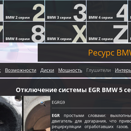
Ресурс BM
с
Возможности
Диски
Мощность
Глушители
Интер
Отключение системы EGR BMW 5 се
EGRG9
EGR
простыми словами: выхлопны
двигатель для догарания, что прив
рециркуляции отработавших газов