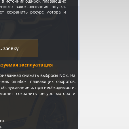
я в источник ошибок, плавающих
енного закоксовывания впуска.
ет сохранить ресурс мотора и
ь заявку
азуемая эксплуатация
призванная снижать выбросы NOx. На
чник ошибок, плавающих оборотов,
 обслуживание и, при необходимости,
могает сохранить ресурс мотора и
e».
д.