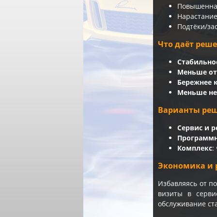
Повышенная
Нарастание
Подтёки/за
Что даёт реш
Стабильно
Меньше о
Бережнее к
Меньше не
Варианты ре
Сервис и 
Программн
Комплекс
:
Экономика и 
Избавляясь от п
визиты в серви
обслуживание ст