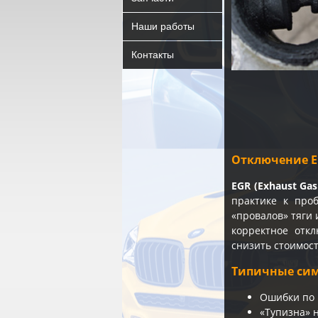
Наши работы
Контакты
Отключение E
EGR (Exhaust Gas 
практике к про
«провалов» тяги
корректное отк
снизить стоимост
Типичные сим
Ошибки по 
«Тупизна» 