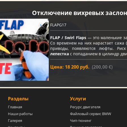
Отключение вихревых засло
FLAPG17
FLAP / Swirl Flaps
— это маленькие за
Со временем на них нарастает сажа (
приводы, появляются люфты. Ри
лепестка
с попаданием в цилиндр дви
Цена: 18 200 руб.
(200,00 €)
Разделы
Услуги
Главная
Ресурс двигателя
Наши работы
Файловый сервис BMW
Галерея
Чип-тюнинг