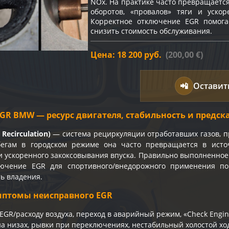
NOx. На практике часто превращаетс
оборотов, «провалов» тяги и ускор
Корректное отключение EGR помога
снизить стоимость обслуживания.
Цена: 18 200 руб.
(200,00 €)
📲
Оставит
GR BMW — ресурс двигателя, стабильность и предск
Recirculation)
— система рециркуляции отработавших газов, 
бегам в городском режиме она часто превращается в исто
 и ускоренного закоксовывания впуска. Правильно выполненное
лючение EGR для спортивного/внедорожного применения по
ь владения.
птомы неисправного EGR
EGR/расходу воздуха, переход в аварийный режим, «Check Engin
на низах, рывки при переключениях, нестабильный холостой хо