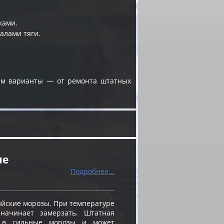
ками.
алами тяги.
жим варианты — от ремонта штатных
ue
Подробнее...
ийские морозы. При температуре
 начинает замерзать. Штатная
я в сильные морозы и может