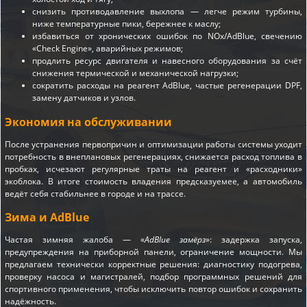
снизить противодавление выхлопа — легче режим турбины,
ниже температурные пики, бережнее к маслу;
избавиться от хронических ошибок по NOx/AdBlue, свечению
«Check Engine», аварийных режимов;
продлить ресурс двигателя и навесного оборудования за счёт
снижения термической и механической нагрузки;
сократить расходы на реагент AdBlue, частые регенерации DPF,
замену датчиков и узлов.
Экономия на обслуживании
После устранения первопричин и оптимизации работы системы уходит
потребность в внеплановых регенерациях, снижается расход топлива в
пробках, исчезают регулярные траты на реагент и «расходники»
экоблока. В итоге стоимость владения предсказуемее, а автомобиль
ведёт себя стабильнее в городе и на трассе.
Зима и AdBlue
Частая зимняя жалоба — «
AdBlue замёрз
»: задержка запуска,
предупреждения на приборной панели, ограничение мощности. Мы
предлагаем технически корректные решения: диагностику подогрева,
проверку насоса и магистралей, подбор программных решений для
спортивного применения, чтобы исключить повтор ошибок и сохранить
надёжность.