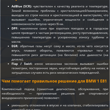
AdBlue (SCR):
чувствителен к качеству реагента и температуре.
Зимой возможны проблемы с кристаллизацией/замерзанием,
выходом из строя насоса и кристаллизацией в магистралях, что
вызывает ошибки, ограничения мощности и сообщения о
невозможности запуска через N км.
DPF:
накопление сажи при коротких поездках и в городском
цикле приводит к частым регенерациям, росту противодавления,
повышению температуры и ускоренному износу турбины и
масла.
EGR:
обратные газы несут сажу и масло, из-за чего коксуется
впуск, плавают обороты, появляются «провалы» тяги и
повышается риск детонации (на бензине) или дымности (на
дизеле).
Flap / Swirl:
износ механизма заслонок вызывает ошибки
геометрии, посторонние звуки, неустойчивую работу на низах; в
запущенных случаях есть риск механических повреждений.
Чем помогает правильное решение для BMW 1 E81
Комплексный подход (грамотная диагностика, обслуживание, при
необходимости — программные решения для спортивного/
внедорожного применения) позволяет:
уменьшить отложения в впуске и на клапанах, стабилизировать
холостой ход и тягу;