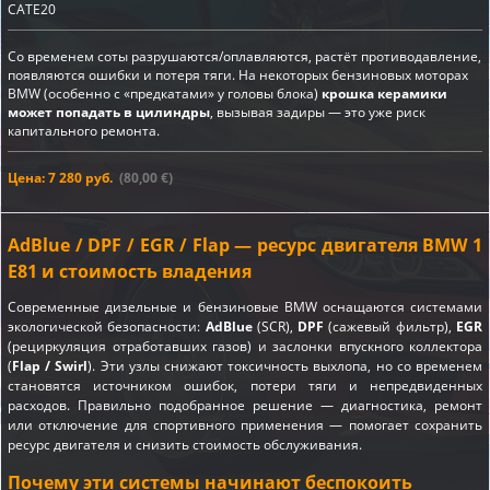
CATE20
Со временем соты разрушаются/оплавляются, растёт противодавление,
появляются ошибки и потеря тяги. На некоторых бензиновых моторах
BMW (особенно с «предкатами» у головы блока)
крошка керамики
может попадать в цилиндры
, вызывая задиры — это уже риск
капитального ремонта.
Цена: 7 280 руб.
(80,00 €)
AdBlue / DPF / EGR / Flap — ресурс двигателя BMW 1
E81 и стоимость владения
Современные дизельные и бензиновые BMW оснащаются системами
экологической безопасности:
AdBlue
(SCR),
DPF
(сажевый фильтр),
EGR
(рециркуляция отработавших газов) и заслонки впускного коллектора
(
Flap / Swirl
). Эти узлы снижают токсичность выхлопа, но со временем
становятся источником ошибок, потери тяги и непредвиденных
расходов. Правильно подобранное решение — диагностика, ремонт
или отключение для спортивного применения — помогает сохранить
ресурс двигателя и снизить стоимость обслуживания.
Почему эти системы начинают беспокоить