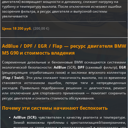
двигателя) возвращает мощности и динамику, снижает нагрузку на
турбину и температуру выхлопа. После отключения исчезают ошибки
засорения фильтра, а ресурс двигателя и выпускной системы
увеличивается
Цена: 18 200 руб.
(200,00 €)
AdBlue / DPF / EGR / Flap — ресурс двигателя BMW
M5 G90 и стоимость владения
Современные дизельные и бензиновые BMW оснащаются системами
экологической безопасности:
AdBlue
(SCR),
DPF
(сажевый фильтр),
EGR
(рециркуляция отработавших газов) и заслонки впускного коллектора
(
Flap / Swirl
). Эти узлы снижают токсичность выхлопа, но со временем
становятся источником ошибок, потери тяги и непредвиденных
расходов. Правильно подобранное решение — диагностика, ремонт
или отключение для спортивного применения — помогает сохранить
ресурс двигателя и снизить стоимость обслуживания.
Почему эти системы начинают беспокоить
AdBlue (SCR):
чувствителен к качеству реагента и температуре.
Зимой возможны проблемы с кристаллизацией/замерзанием,
выходом из строя насоса и кристаллизацией в магистралях, что