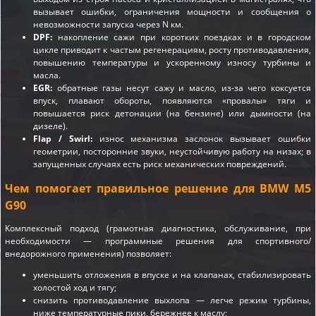
вызывает ошибки, ограничения мощности и сообщения о
невозможности запуска через N км.
DPF:
накопление сажи при коротких поездках и в городском
цикле приводит к частым регенерациям, росту противодавления,
повышению температуры и ускоренному износу турбины и
масла.
EGR:
обратные газы несут сажу и масло, из-за чего коксуется
впуск, плавают обороты, появляются «провалы» тяги и
повышается риск детонации (на бензине) или дымности (на
дизеле).
Flap / Swirl:
износ механизма заслонок вызывает ошибки
геометрии, посторонние звуки, неустойчивую работу на низах; в
запущенных случаях есть риск механических повреждений.
Чем помогает правильное решение для BMW M5
G90
Комплексный подход (грамотная диагностика, обслуживание, при
необходимости — программные решения для спортивного/
внедорожного применения) позволяет:
уменьшить отложения в впуске и на клапанах, стабилизировать
холостой ход и тягу;
снизить противодавление выхлопа — легче режим турбины,
ниже температурные пики, бережнее к маслу;