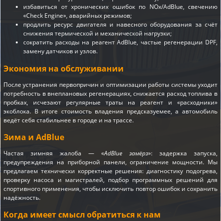
избавиться от хронических ошибок по NOx/AdBlue, свечению
«Check Engine», аварийных режимов;
продлить ресурс двигателя и навесного оборудования за счёт
снижения термической и механической нагрузки;
сократить расходы на реагент AdBlue, частые регенерации DPF,
замену датчиков и узлов.
Экономия на обслуживании
После устранения первопричин и оптимизации работы системы уходит
потребность в внеплановых регенерациях, снижается расход топлива в
пробках, исчезают регулярные траты на реагент и «расходники»
экоблока. В итоге стоимость владения предсказуемее, а автомобиль
ведёт себя стабильнее в городе и на трассе.
Зима и AdBlue
Частая зимняя жалоба — «
AdBlue замёрз
»: задержка запуска,
предупреждения на приборной панели, ограничение мощности. Мы
предлагаем технически корректные решения: диагностику подогрева,
проверку насоса и магистралей, подбор программных решений для
спортивного применения, чтобы исключить повтор ошибок и сохранить
надёжность.
Когда имеет смысл обратиться к нам