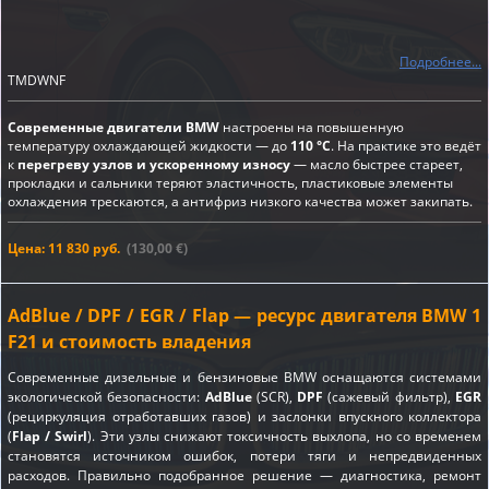
Подробнее...
TMDWNF
Современные двигатели BMW
настроены на повышенную
температуру охлаждающей жидкости — до
110 °C
. На практике это ведёт
к
перегреву узлов и ускоренному износу
— масло быстрее стареет,
прокладки и сальники теряют эластичность, пластиковые элементы
охлаждения трескаются, а антифриз низкого качества может закипать.
Цена: 11 830 руб.
(130,00 €)
AdBlue / DPF / EGR / Flap — ресурс двигателя BMW 1
F21 и стоимость владения
Современные дизельные и бензиновые BMW оснащаются системами
экологической безопасности:
AdBlue
(SCR),
DPF
(сажевый фильтр),
EGR
(рециркуляция отработавших газов) и заслонки впускного коллектора
(
Flap / Swirl
). Эти узлы снижают токсичность выхлопа, но со временем
становятся источником ошибок, потери тяги и непредвиденных
расходов. Правильно подобранное решение — диагностика, ремонт