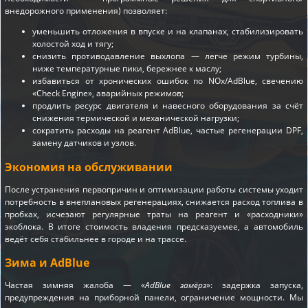
внедорожного применения) позволяет:
уменьшить отложения в впуске и на клапанах, стабилизировать
холостой ход и тягу;
снизить противодавление выхлопа — легче режим турбины,
ниже температурные пики, бережнее к маслу;
избавиться от хронических ошибок по NOx/AdBlue, свечению
«Check Engine», аварийных режимов;
продлить ресурс двигателя и навесного оборудования за счёт
снижения термической и механической нагрузки;
сократить расходы на реагент AdBlue, частые регенерации DPF,
замену датчиков и узлов.
Экономия на обслуживании
После устранения первопричин и оптимизации работы системы уходит
потребность в внеплановых регенерациях, снижается расход топлива в
пробках, исчезают регулярные траты на реагент и «расходники»
экоблока. В итоге стоимость владения предсказуемее, а автомобиль
ведёт себя стабильнее в городе и на трассе.
Зима и AdBlue
Частая зимняя жалоба — «
AdBlue замёрз
»: задержка запуска,
предупреждения на приборной панели, ограничение мощности. Мы