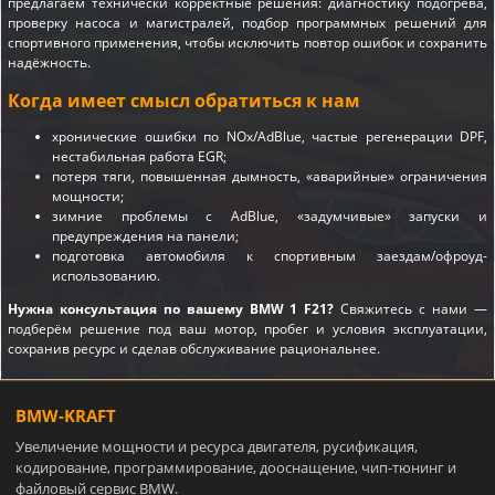
предлагаем технически корректные решения: диагностику подогрева,
проверку насоса и магистралей, подбор программных решений для
спортивного применения, чтобы исключить повтор ошибок и сохранить
надёжность.
Когда имеет смысл обратиться к нам
хронические ошибки по NOx/AdBlue, частые регенерации DPF,
нестабильная работа EGR;
потеря тяги, повышенная дымность, «аварийные» ограничения
мощности;
зимние проблемы с AdBlue, «задумчивые» запуски и
предупреждения на панели;
подготовка автомобиля к спортивным заездам/офроуд-
использованию.
Нужна консультация по вашему BMW 1 F21?
Свяжитесь с нами —
подберём решение под ваш мотор, пробег и условия эксплуатации,
сохранив ресурс и сделав обслуживание рациональнее.
BMW-KRAFT
Увеличение мощности и ресурса двигателя, русификация,
кодирование, программирование, дооснащение, чип-тюнинг и
файловый сервис BMW.