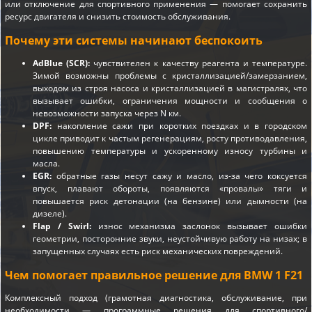
или отключение для спортивного применения — помогает сохранить
ресурс двигателя и снизить стоимость обслуживания.
Почему эти системы начинают беспокоить
AdBlue (SCR):
чувствителен к качеству реагента и температуре.
Зимой возможны проблемы с кристаллизацией/замерзанием,
выходом из строя насоса и кристаллизацией в магистралях, что
вызывает ошибки, ограничения мощности и сообщения о
невозможности запуска через N км.
DPF:
накопление сажи при коротких поездках и в городском
цикле приводит к частым регенерациям, росту противодавления,
повышению температуры и ускоренному износу турбины и
масла.
EGR:
обратные газы несут сажу и масло, из-за чего коксуется
впуск, плавают обороты, появляются «провалы» тяги и
повышается риск детонации (на бензине) или дымности (на
дизеле).
Flap / Swirl:
износ механизма заслонок вызывает ошибки
геометрии, посторонние звуки, неустойчивую работу на низах; в
запущенных случаях есть риск механических повреждений.
Чем помогает правильное решение для BMW 1 F21
Комплексный подход (грамотная диагностика, обслуживание, при
необходимости — программные решения для спортивного/