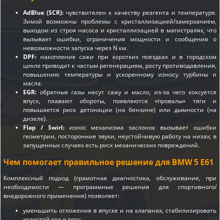
AdBlue (SCR):
чувствителен к качеству реагента и температуре.
Зимой возможны проблемы с кристаллизацией/замерзанием,
выходом из строя насоса и кристаллизацией в магистралях, что
вызывает ошибки, ограничения мощности и сообщения о
невозможности запуска через N км.
DPF:
накопление сажи при коротких поездках и в городском
цикле приводит к частым регенерациям, росту противодавления,
повышению температуры и ускоренному износу турбины и
масла.
EGR:
обратные газы несут сажу и масло, из-за чего коксуется
впуск, плавают обороты, появляются «провалы» тяги и
повышается риск детонации (на бензине) или дымности (на
дизеле).
Flap / Swirl:
износ механизма заслонок вызывает ошибки
геометрии, посторонние звуки, неустойчивую работу на низах; в
запущенных случаях есть риск механических повреждений.
Чем помогает правильное решение для BMW 5 E61
Комплексный подход (грамотная диагностика, обслуживание, при
необходимости — программные решения для спортивного/
внедорожного применения) позволяет:
уменьшить отложения в впуске и на клапанах, стабилизировать
холостой ход и тягу;