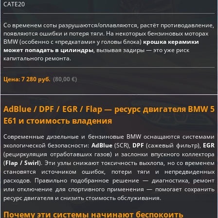
CATE20
Со временем соты разрушаются/оплавляются, растёт противодавление,
появляются ошибки и потеря тяги. На некоторых бензиновых моторах
BMW (особенно с «предкатами» у головы блока)
крошка керамики
может попадать в цилиндры
, вызывая задиры — это уже риск
капитального ремонта.
Цена: 7 280 руб.
(80,00 €)
AdBlue / DPF / EGR / Flap — ресурс двигателя BMW 5
E61 и стоимость владения
Современные дизельные и бензиновые BMW оснащаются системами
экологической безопасности:
AdBlue
(SCR),
DPF
(сажевый фильтр),
EGR
(рециркуляция отработавших газов) и заслонки впускного коллектора
(
Flap / Swirl
). Эти узлы снижают токсичность выхлопа, но со временем
становятся источником ошибок, потери тяги и непредвиденных
расходов. Правильно подобранное решение — диагностика, ремонт
или отключение для спортивного применения — помогает сохранить
ресурс двигателя и снизить стоимость обслуживания.
Почему эти системы начинают беспокоить