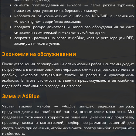
снизить противодавление выхлопа — легче режим турбины,
ниже температурные пики, бережнее к маслу;
избавиться от хронических ошибок по NOx/AdBlue, свечению
«Check Engine», аварийных режимов;
продлить ресурс двигателя и навесного оборудования за счёт
снижения термической и механической нагрузки;
сократить расходы на реагент AdBlue, частые регенерации DPF,
замену датчиков и узлов.
Экономия на обслуживании
После устранения первопричин и оптимизации работы системы уходит
потребность в внеплановых регенерациях, снижается расход топлива в
пробках, исчезают регулярные траты на реагент и «расходники»
экоблока. В итоге стоимость владения предсказуемее, а автомобиль
ведёт себя стабильнее в городе и на трассе.
Зима и AdBlue
Частая зимняя жалоба — «
AdBlue замёрз
»: задержка запуска,
предупреждения на приборной панели, ограничение мощности. Мы
предлагаем технически корректные решения: диагностику подогрева,
проверку насоса и магистралей, подбор программных решений для
спортивного применения, чтобы исключить повтор ошибок и сохранить
надёжность.