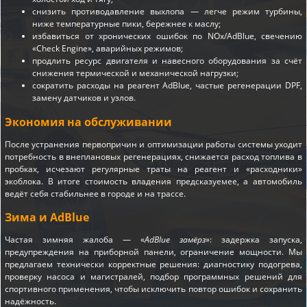
снизить противодавление выхлопа — легче режим турбины,
ниже температурные пики, бережнее к маслу;
избавиться от хронических ошибок по NOx/AdBlue, свечению
«Check Engine», аварийных режимов;
продлить ресурс двигателя и навесного оборудования за счёт
снижения термической и механической нагрузки;
сократить расходы на реагент AdBlue, частые регенерации DPF,
замену датчиков и узлов.
Экономия на обслуживании
После устранения первопричин и оптимизации работы системы уходит
потребность в внеплановых регенерациях, снижается расход топлива в
пробках, исчезают регулярные траты на реагент и «расходники»
экоблока. В итоге стоимость владения предсказуемее, а автомобиль
ведёт себя стабильнее в городе и на трассе.
Зима и AdBlue
Частая зимняя жалоба — «
AdBlue замёрз
»: задержка запуска,
предупреждения на приборной панели, ограничение мощности. Мы
предлагаем технически корректные решения: диагностику подогрева,
проверку насоса и магистралей, подбор программных решений для
спортивного применения, чтобы исключить повтор ошибок и сохранить
надёжность.