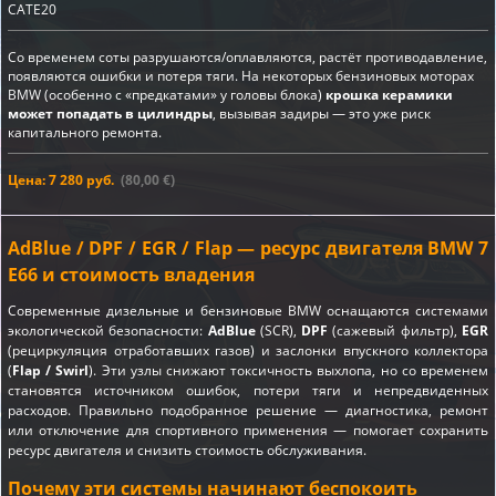
CATE20
Со временем соты разрушаются/оплавляются, растёт противодавление,
появляются ошибки и потеря тяги. На некоторых бензиновых моторах
BMW (особенно с «предкатами» у головы блока)
крошка керамики
может попадать в цилиндры
, вызывая задиры — это уже риск
капитального ремонта.
Цена: 7 280 руб.
(80,00 €)
AdBlue / DPF / EGR / Flap — ресурс двигателя BMW 7
E66 и стоимость владения
Современные дизельные и бензиновые BMW оснащаются системами
экологической безопасности:
AdBlue
(SCR),
DPF
(сажевый фильтр),
EGR
(рециркуляция отработавших газов) и заслонки впускного коллектора
(
Flap / Swirl
). Эти узлы снижают токсичность выхлопа, но со временем
становятся источником ошибок, потери тяги и непредвиденных
расходов. Правильно подобранное решение — диагностика, ремонт
или отключение для спортивного применения — помогает сохранить
ресурс двигателя и снизить стоимость обслуживания.
Почему эти системы начинают беспокоить