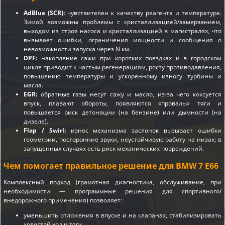
AdBlue (SCR):
чувствителен к качеству реагента и температуре.
Зимой возможны проблемы с кристаллизацией/замерзанием,
выходом из строя насоса и кристаллизацией в магистралях, что
вызывает ошибки, ограничения мощности и сообщения о
невозможности запуска через N км.
DPF:
накопление сажи при коротких поездках и в городском
цикле приводит к частым регенерациям, росту противодавления,
повышению температуры и ускоренному износу турбины и
масла.
EGR:
обратные газы несут сажу и масло, из-за чего коксуется
впуск, плавают обороты, появляются «провалы» тяги и
повышается риск детонации (на бензине) или дымности (на
дизеле).
Flap / Swirl:
износ механизма заслонок вызывает ошибки
геометрии, посторонние звуки, неустойчивую работу на низах; в
запущенных случаях есть риск механических повреждений.
Чем помогает правильное решение для BMW 7 E66
Комплексный подход (грамотная диагностика, обслуживание, при
необходимости — программные решения для спортивного/
внедорожного применения) позволяет:
уменьшить отложения в впуске и на клапанах, стабилизировать
холостой ход и тягу;