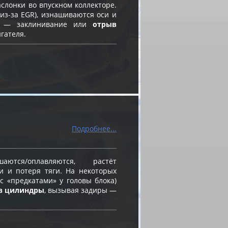
слонки во впускном коллекторе.
из-за EGR), изнашиваются оси и
ск — заклинивание или
отрыв
гателя.
Подробнее...
ся/оплавляются, растёт
и и потеря тяги. На некоторых
 «предкатами» у головы блока)
в цилиндры
, вызывая задиры —