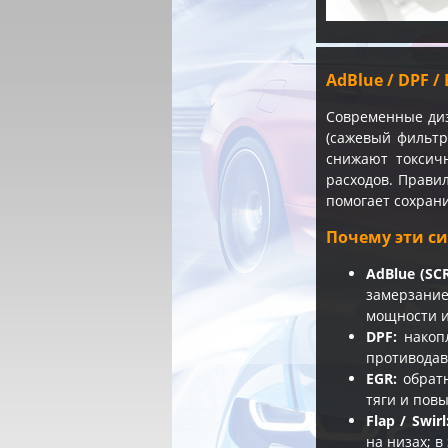
AdBlue / DPF 
Современные ди
(сажевый фильтр
снижают токсич
расходов. Прави
помогает сохрани
Почему эти с
AdBlue (SCR
замерзание
мощности и
DPF:
накопл
противодав
EGR:
обратн
тяги и повы
Flap / Swirl
на низах; 