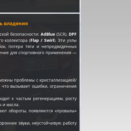
ть владения
ской безопасности:
AdBlue
(SCR),
DPF
о коллектора (
Flap / Swirl
). Эти узлы
бок, потери тяги и непредвиденных
чение для спортивного применения —
зможны проблемы с кристаллизацией/
, что вызывает ошибки, ограничения
одит к частым регенерациям, росту
 и масла.
авают обороты, появляются «провалы»
оронние звуки, неустойчивую работу