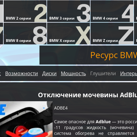
Ресурс BMW
с
Возможности
Диски
Мощность
Глушители
Интер
Отключение мочевины AdBl
ADBE4
Самое опасное для
Adblue
— это росс
-11 градусов жидкость (мочевина)
система обогрева не справляетс