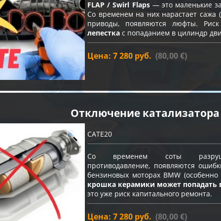
FLAP / Swirl Flaps
— это маленькие за
Со временем на них нарастает сажа (
приводы, появляются люфты. Ри
лепестка
с попаданием в цилиндр дви
Цена: 7 280 руб.
(80,00 €)
Отключение катализатора
CATE20
Со временем соты разрушают
противодавление, появляются ошибк
бензиновых моторах BMW (особенно с
крошка керамики может попадать 
это уже риск капитального ремонта.
Цена: 7 280 руб.
(80,00 €)