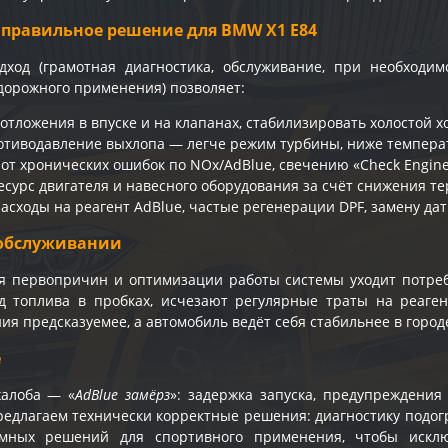
 правильное решение для BMW X1 E84
дход (грамотная диагностика, обслуживание, при необход
дорожного применения) позволяет:
тложения в впуске и на клапанах, стабилизировать холостой хо
отиводавление выхлопа — легче режим турбины, ниже температ
 от хронических ошибок по NOx/AdBlue, свечению «Check Engin
есурс двигателя и навесного оборудования за счёт снижения т
асходы на реагент AdBlue, частые регенерации DPF, замену дат
обслуживании
я первопричин и оптимизации работы системы уходит потреб
д топлива в пробках, исчезают регулярные траты на реаген
ия предсказуемее, а автомобиль ведёт себя стабильнее в городе
e
жалоба — «
AdBlue замёрз
»: задержка запуска, предупреждени
едлагаем технически корректные решения: диагностику подогр
мных решений для спортивного применения, чтобы искл