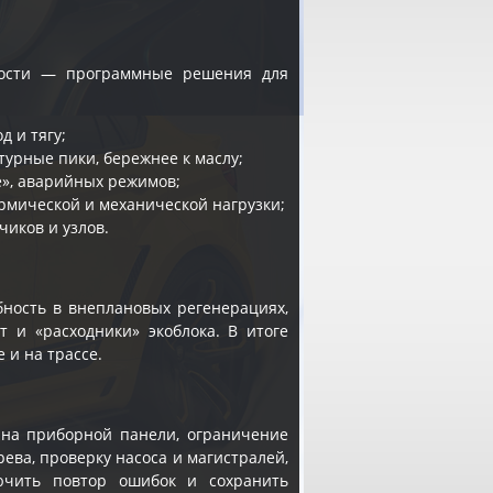
имости — программные решения для
д и тягу;
урные пики, бережнее к маслу;
e», аварийных режимов;
ермической и механической нагрузки;
чиков и узлов.
ность в внеплановых регенерациях,
т и «расходники» экоблока. В итоге
 и на трассе.
я на приборной панели, ограничение
ева, проверку насоса и магистралей,
ючить повтор ошибок и сохранить