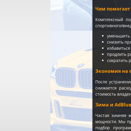
Чем помогает
Комплексный по
спортивного/вне
уменьшить о
снизить пр
избавиться
продлить р
сократить р
Экономия на 
После устранени
снижается расхо
стоимость владен
Зима и AdBlu
Частая зимняя 
мощности. Мы пр
подбор програм