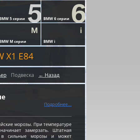
 X1 E84
ьер
Подвеска
← Назад
ue
Подробнее...
ийские морозы. При температуре
 начинает замерзать. Штатная
я в сильные морозы и может