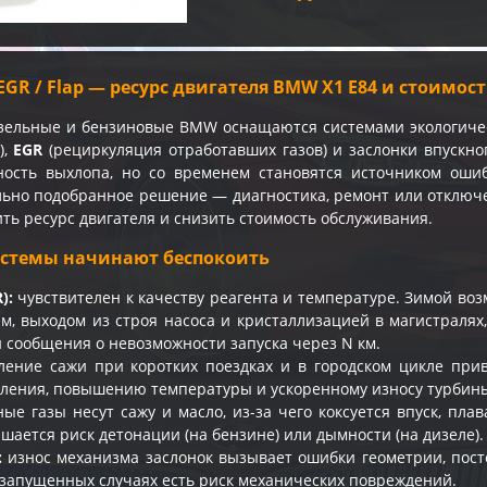
/ EGR / Flap — ресурс двигателя BMW X1 E84 и стоимос
зельные и бензиновые BMW оснащаются системами экологиче
),
EGR
(рециркуляция отработавших газов) и заслонки впускног
ность выхлопа, но со временем становятся источником оши
льно подобранное решение — диагностика, ремонт или отклю
ть ресурс двигателя и снизить стоимость обслуживания.
истемы начинают беспокоить
):
чувствителен к качеству реагента и температуре. Зимой во
м, выходом из строя насоса и кристаллизацией в магистралях
 сообщения о невозможности запуска через N км.
ение сажи при коротких поездках и в городском цикле прив
ления, повышению температуры и ускоренному износу турбины
ые газы несут сажу и масло, из-за чего коксуется впуск, пл
шается риск детонации (на бензине) или дымности (на дизеле).
:
износ механизма заслонок вызывает ошибки геометрии, пост
в запущенных случаях есть риск механических повреждений.