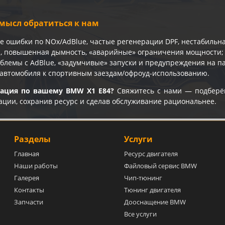
мысл обратиться к нам
е ошибки по NOx/AdBlue, частые регенерации DPF, нестабильна
и, повышенная дымность, «аварийные» ограничения мощности;
блемы с AdBlue, «задумчивые» запуски и предупреждения на п
 автомобиля к спортивным заездам/офроуд-использованию.
тация по вашему BMW X1 E84?
Свяжитесь с нами — подберё
ации, сохранив ресурс и сделав обслуживание рациональнее.
Разделы
Услуги
Главная
Ресурс двигателя
Наши работы
Файловый сервис BMW
Галерея
Чип-тюнинг
Контакты
Тюнинг двигателя
Запчасти
Дооснащение BMW
Все услуги