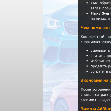
EGR:
обратн
тяги и повы
Flap / Swirl
на низах; 
Чем помогает
Комплексный по
спортивного/вне
уменьшить о
снизить пр
избавиться
продлить р
сократить р
Экономия на 
После устранени
снижается расхо
стоимость владен
Зима и AdBlu