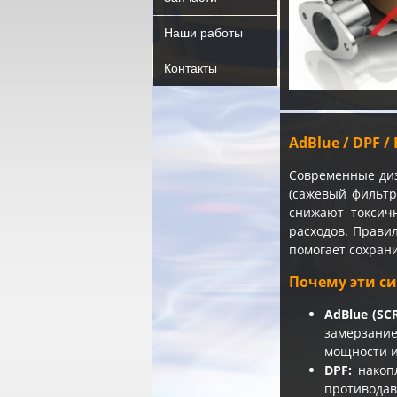
Наши работы
Контакты
AdBlue / DPF 
Современные ди
(сажевый фильтр
снижают токсич
расходов. Прави
помогает сохрани
Почему эти с
AdBlue (SCR
замерзание
мощности и
DPF:
накопл
противодав