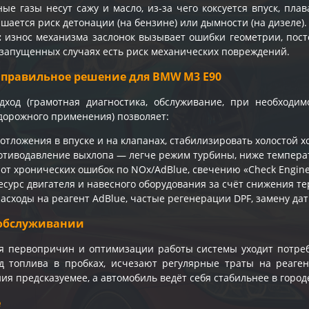
ые газы несут сажу и масло, из-за чего коксуется впуск, пл
шается риск детонации (на бензине) или дымности (на дизеле).
:
износ механизма заслонок вызывает ошибки геометрии, пост
в запущенных случаях есть риск механических повреждений.
 правильное решение для BMW M3 E90
дход (грамотная диагностика, обслуживание, при необход
дорожного применения) позволяет:
тложения в впуске и на клапанах, стабилизировать холостой хо
отиводавление выхлопа — легче режим турбины, ниже температ
 от хронических ошибок по NOx/AdBlue, свечению «Check Engin
есурс двигателя и навесного оборудования за счёт снижения т
асходы на реагент AdBlue, частые регенерации DPF, замену дат
обслуживании
я первопричин и оптимизации работы системы уходит потреб
д топлива в пробках, исчезают регулярные траты на реаген
ия предсказуемее, а автомобиль ведёт себя стабильнее в городе
e