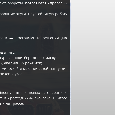
авают обороты, появляются «провалы»
оронние звуки, неустойчивую работу
имости — программные решения для
д и тягу;
урные пики, бережнее к маслу;
e», аварийных режимов;
ермической и механической нагрузки;
чиков и узлов.
ность в внеплановых регенерациях,
т и «расходники» экоблока. В итоге
 и на трассе.