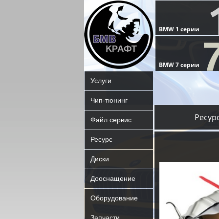
Услуги
Чип-тюнинг
Ресур
Файл сервис
Ресурс
Диски
Дооснащение
Оборудование
Запчасти