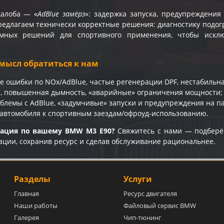
жалоба — «
AdBlue замёрз
»: задержка запуска, предупреждени
едлагаем технически корректные решения: диагностику подогр
мных решений для спортивного применения, чтобы искл
мысл обратиться к нам
е ошибки по NOx/AdBlue, частые регенерации DPF, нестабильна
и, повышенная дымность, «аварийные» ограничения мощности;
блемы с AdBlue, «задумчивые» запуски и предупреждения на п
 автомобиля к спортивным заездам/офроуд-использованию.
тация по вашему BMW M3 E90?
Свяжитесь с нами — подберё
ации, сохранив ресурс и сделав обслуживание рациональнее.
Разделы
Услуги
Главная
Ресурс двигателя
Наши работы
Файловый сервис BMW
Галерея
Чип-тюнинг