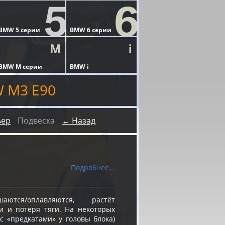
W M3 E90
ьер
Подвеска
← Назад
Подробнее...
ся/оплавляются, растёт
и и потеря тяги. На некоторых
 «предкатами» у головы блока)