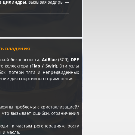
в цилиндры
, вызывая задиры —
сть владения
ской безопасности:
AdBlue
(SCR),
DPF
о коллектора (
Flap / Swirl
). Эти узлы
бок, потери тяги и непредвиденных
чение для спортивного применения —
зможны проблемы с кристаллизацией/
, что вызывает ошибки, ограничения
одит к частым регенерациям, росту
 и масла.