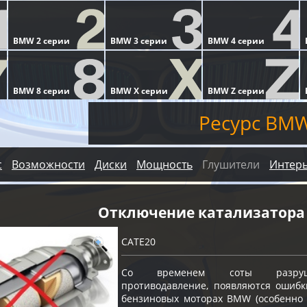
Ресурс BM
с
Возможности
Диски
Мощность
Глушители
Интер
Отключение катализатора
CATE20
Со временем соты разрушают
противодавление, появляются ошибк
бензиновых моторах BMW (особенно с