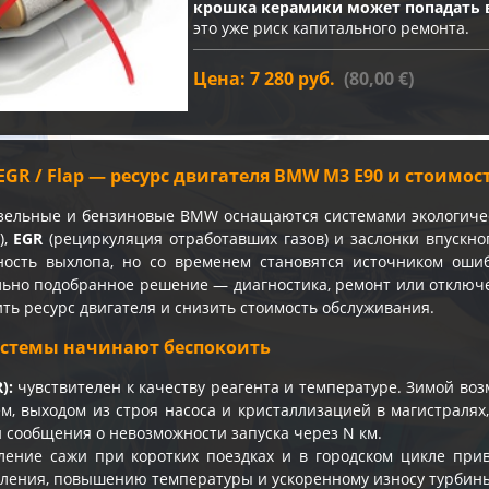
крошка керамики может попадать 
это уже риск капитального ремонта.
Цена: 7 280 руб.
(80,00 €)
/ EGR / Flap — ресурс двигателя BMW M3 E90 и стоимо
зельные и бензиновые BMW оснащаются системами экологиче
),
EGR
(рециркуляция отработавших газов) и заслонки впускног
ность выхлопа, но со временем становятся источником оши
льно подобранное решение — диагностика, ремонт или отклю
ть ресурс двигателя и снизить стоимость обслуживания.
истемы начинают беспокоить
):
чувствителен к качеству реагента и температуре. Зимой во
м, выходом из строя насоса и кристаллизацией в магистралях
 сообщения о невозможности запуска через N км.
ение сажи при коротких поездках и в городском цикле прив
ления, повышению температуры и ускоренному износу турбины