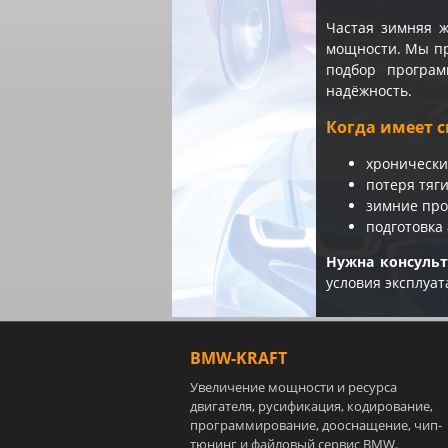
Частая зимняя 
мощности. Мы пр
подбор програм
надёжность.
Когда имеет с
хронически
потеря тяг
зимние про
подготовка
Нужна консуль
условия эксплуат
BMW-KRAFT
Увеличение мощности и ресурса
двигателя, русификация, кодирование,
программирование, дооснащение, чип-
тюнинг и файловый сервис BMW.