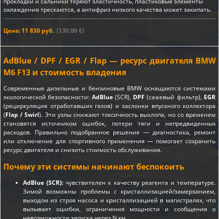
прокладки и сальники теряют эластичность, пластиковые элементы
охлаждения трескаются, а антифриз низкого качества может закипать.
Цена: 11 830 руб.
(130,00 €)
AdBlue / DPF / EGR / Flap — ресурс двигателя BMW
M6 F13 и стоимость владения
Современные дизельные и бензиновые BMW оснащаются системами
экологической безопасности:
AdBlue
(SCR),
DPF
(сажевый фильтр),
EGR
(рециркуляция отработавших газов) и заслонки впускного коллектора
(
Flap / Swirl
). Эти узлы снижают токсичность выхлопа, но со временем
становятся источником ошибок, потери тяги и непредвиденных
расходов. Правильно подобранное решение — диагностика, ремонт
или отключение для спортивного применения — помогает сохранить
ресурс двигателя и снизить стоимость обслуживания.
Почему эти системы начинают беспокоить
AdBlue (SCR):
чувствителен к качеству реагента и температуре.
Зимой возможны проблемы с кристаллизацией/замерзанием,
выходом из строя насоса и кристаллизацией в магистралях, что
вызывает ошибки, ограничения мощности и сообщения о
невозможности запуска через N км.