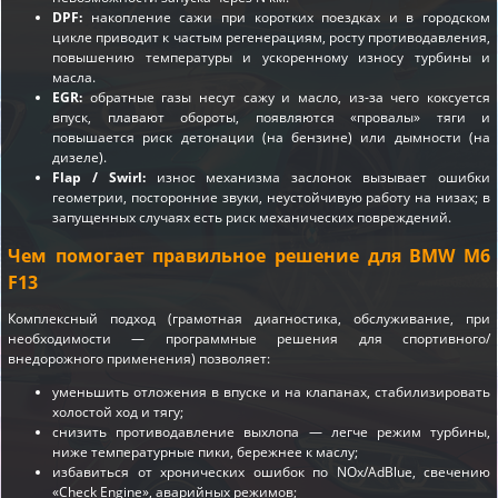
DPF:
накопление сажи при коротких поездках и в городском
цикле приводит к частым регенерациям, росту противодавления,
повышению температуры и ускоренному износу турбины и
масла.
EGR:
обратные газы несут сажу и масло, из-за чего коксуется
впуск, плавают обороты, появляются «провалы» тяги и
повышается риск детонации (на бензине) или дымности (на
дизеле).
Flap / Swirl:
износ механизма заслонок вызывает ошибки
геометрии, посторонние звуки, неустойчивую работу на низах; в
запущенных случаях есть риск механических повреждений.
Чем помогает правильное решение для BMW M6
F13
Комплексный подход (грамотная диагностика, обслуживание, при
необходимости — программные решения для спортивного/
внедорожного применения) позволяет:
уменьшить отложения в впуске и на клапанах, стабилизировать
холостой ход и тягу;
снизить противодавление выхлопа — легче режим турбины,
ниже температурные пики, бережнее к маслу;
избавиться от хронических ошибок по NOx/AdBlue, свечению
«Check Engine», аварийных режимов;