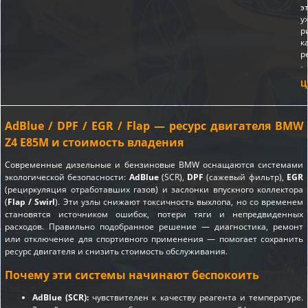
э
у
р
к
р
Ц
AdBlue / DPF / EGR / Flap — ресурс двигателя BMW
Z4 E85M и стоимость владения
Современные дизельные и бензиновые BMW оснащаются системами
экологической безопасности:
AdBlue
(SCR),
DPF
(сажевый фильтр),
EGR
(рециркуляция отработавших газов) и заслонки впускного коллектора
(
Flap / Swirl
). Эти узлы снижают токсичность выхлопа, но со временем
становятся источником ошибок, потери тяги и непредвиденных
расходов. Правильно подобранное решение — диагностика, ремонт
или отключение для спортивного применения — помогает сохранить
ресурс двигателя и снизить стоимость обслуживания.
Почему эти системы начинают беспокоить
AdBlue (SCR):
чувствителен к качеству реагента и температуре.