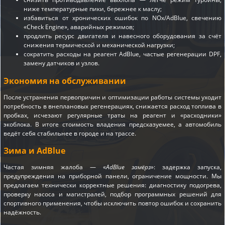
ниже температурные пики, бережнее к маслу;
избавиться от хронических ошибок по NOx/AdBlue, свечению
«Check Engine», аварийных режимов;
продлить ресурс двигателя и навесного оборудования за счёт
снижения термической и механической нагрузки;
сократить расходы на реагент AdBlue, частые регенерации DPF,
замену датчиков и узлов.
Экономия на обслуживании
После устранения первопричин и оптимизации работы системы уходит
потребность в внеплановых регенерациях, снижается расход топлива в
пробках, исчезают регулярные траты на реагент и «расходники»
экоблока. В итоге стоимость владения предсказуемее, а автомобиль
ведёт себя стабильнее в городе и на трассе.
Зима и AdBlue
Частая зимняя жалоба — «
AdBlue замёрз
»: задержка запуска,
предупреждения на приборной панели, ограничение мощности. Мы
предлагаем технически корректные решения: диагностику подогрева,
проверку насоса и магистралей, подбор программных решений для
спортивного применения, чтобы исключить повтор ошибок и сохранить
надёжность.