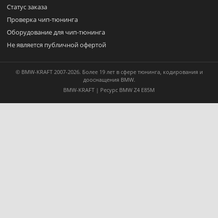
Статус заказа
Проверка чип-тюнинга
Оборудование для чип-тюнинга
Не является публичной офертой
© BMW-KRAFT 2007-2026. Более 19 лет в сфере тюнинга, кодирования и
дооснащения BMW.
BMW-KRAFT | Ресурс BMW Z4 E85M