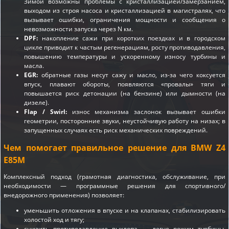
Зимой возможны проблемы с кристаллизацией/замерзанием,
выходом из строя насоса и кристаллизацией в магистралях, что
вызывает ошибки, ограничения мощности и сообщения о
невозможности запуска через N км.
DPF:
накопление сажи при коротких поездках и в городском
цикле приводит к частым регенерациям, росту противодавления,
повышению температуры и ускоренному износу турбины и
масла.
EGR:
обратные газы несут сажу и масло, из-за чего коксуется
впуск, плавают обороты, появляются «провалы» тяги и
повышается риск детонации (на бензине) или дымности (на
дизеле).
Flap / Swirl:
износ механизма заслонок вызывает ошибки
геометрии, посторонние звуки, неустойчивую работу на низах; в
запущенных случаях есть риск механических повреждений.
Чем помогает правильное решение для BMW Z4
E85M
Комплексный подход (грамотная диагностика, обслуживание, при
необходимости — программные решения для спортивного/
внедорожного применения) позволяет:
уменьшить отложения в впуске и на клапанах, стабилизировать
холостой ход и тягу;
снизить противодавление выхлопа — легче режим турбины,