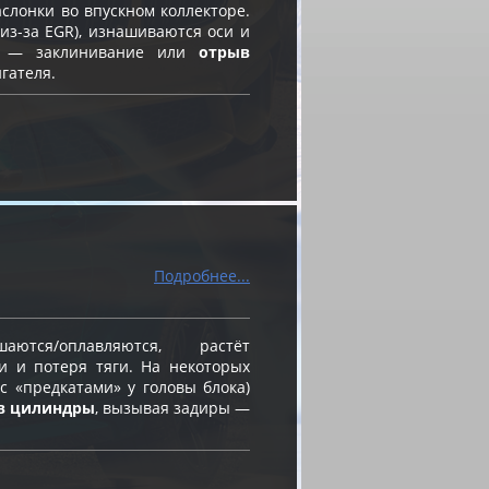
слонки во впускном коллекторе.
из-за EGR), изнашиваются оси и
ск — заклинивание или
отрыв
гателя.
Подробнее...
ся/оплавляются, растёт
и и потеря тяги. На некоторых
 «предкатами» у головы блока)
в цилиндры
, вызывая задиры —