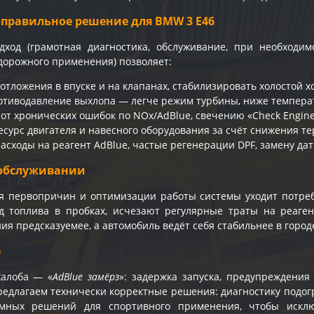
 правильное решение для BMW 3 E46
дход (грамотная диагностика, обслуживание, при необход
дорожного применения) позволяет:
тложения в впуске и на клапанах, стабилизировать холостой хо
отиводавление выхлопа — легче режим турбины, ниже температ
 от хронических ошибок по NOx/AdBlue, свечению «Check Engin
есурс двигателя и навесного оборудования за счёт снижения т
асходы на реагент AdBlue, частые регенерации DPF, замену дат
обслуживании
я первопричин и оптимизации работы системы уходит потреб
д топлива в пробках, исчезают регулярные траты на реаген
ия предсказуемее, а автомобиль ведёт себя стабильнее в городе
e
жалоба — «
AdBlue замёрз
»: задержка запуска, предупреждени
едлагаем технически корректные решения: диагностику подогр
мных решений для спортивного применения, чтобы искл