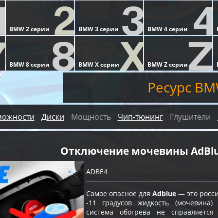
Ресурс BM
можности
Диски
Мощность
Чип-тюнинг
Глушители
Отключение мочевины AdBl
ADBE4
Самое опасное для
Adblue
— это росс
-11 градусов жидкость (мочевина)
система обогрева не справляетс