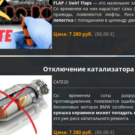
FLAP / Swirl Flaps
— это маленькие за
Со временем на них нарастает сажа (
приводы, появляются люфты. Ри
лепестка
с попаданием в цилиндр дви
Цена: 7 280 руб.
(80,00 €)
Отключение катализатора
CATE20
Со временем соты разрушают
противодавление, появляются ошибк
бензиновых моторах BMW (особенно с
крошка керамики может попадать 
это уже риск капитального ремонта.
Цена: 7 280 руб.
(80,00 €)