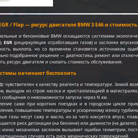
/ EGR / Flap — ресурс двигателя BMW 3 E46 и стоимост
зельные и бензиновые BMW оснащаются системами экологиче
),
EGR
(рециркуляция отработавших газов) и заслонки впускног
ность выхлопа, но со временем становятся источником оши
льно подобранное решение — диагностика, ремонт или отклю
ть ресурс двигателя и снизить стоимость обслуживания.
истемы начинают беспокоить
):
чувствителен к качеству реагента и температуре. Зимой во
м, выходом из строя насоса и кристаллизацией в магистралях
 сообщения о невозможности запуска через N км.
ение сажи при коротких поездках и в городском цикле прив
ления, повышению температуры и ускоренному износу турбины
ые газы несут сажу и масло, из-за чего коксуется впуск, пл
шается риск детонации (на бензине) или дымности (на дизеле).
:
износ механизма заслонок вызывает ошибки геометрии, пост
в запущенных случаях есть риск механических повреждений.