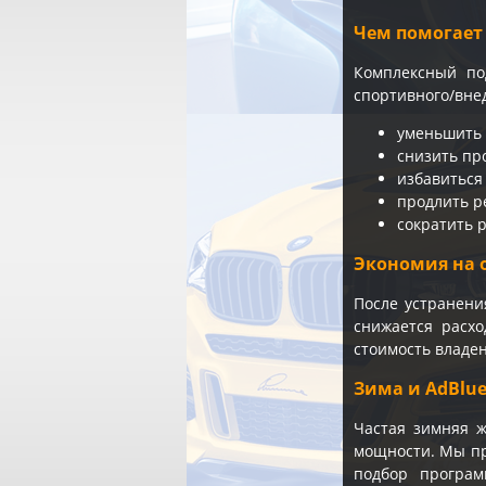
Чем помогает
Комплексный по
спортивного/вне
уменьшить о
снизить пр
избавиться
продлить р
сократить р
Экономия на 
После устранени
снижается расхо
стоимость владен
Зима и AdBlu
Частая зимняя 
мощности. Мы пр
подбор програм