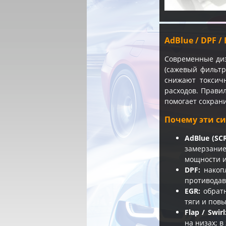
AdBlue / DPF 
Современные ди
(сажевый фильтр
снижают токсич
расходов. Прави
помогает сохрани
Почему эти с
AdBlue (SCR
замерзание
мощности и
DPF:
накопл
противодав
EGR:
обратн
тяги и повы
Flap / Swirl
на низах; 