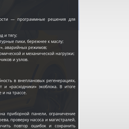
имости — программные решения для
д и тягу;
урные пики, бережнее к маслу;
e», аварийных режимов;
ермической и механической нагрузки;
чиков и узлов.
ность в внеплановых регенерациях,
т и «расходники» экоблока. В итоге
 и на трассе.
я на приборной панели, ограничение
ева, проверку насоса и магистралей,
ючить повтор ошибок и сохранить