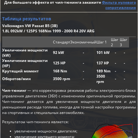
Для большего эффекта от чип-тюнинга закажите
Фильтр нулевого
сопротивления
Таблица результатов
Volkswagen VW Passat B5 (3B)
1.8L 092kW / 125PS 168Nm 1999 - 2000 R4 20V ARG
Шаг
Шаг
Стандарт
Экономичный
Шаг 1
2
3
Увеличение мощности
92 kW
-
101 kW
-
-
(kW)
Увеличение мощности
125 HP
-
137 HP
-
-
(HP)
Крутящий момент
168 Nm
-
189 Nm
-
-
3500
Оборотов/мин
3500 rpm
-
-
-
rpm
Чип-тюнинг
— это корректировка режимов работы электронного блока
управления двигателем (ЭБУ) с изменением оригинальной программы.
Чип-тюнинг делается для увеличения мощности двигателя и для
уменьшения расхода топлива, иногда для точной настройки программы
на спортивных и специальных автомобилях.
Результатом чип-тюнинга является:
увеличение мощности двигателя;
увеличение крутящего момента;