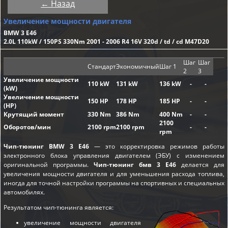
← Назад
Увеличение мощности двигателя
BMW 3 E46
2.0L 110kW / 150PS 330Nm 2001 - 2006 R4 16V 320d / td / cd M47D20
Шаг
Шаг
Стандарт
Экономичный
Шаг 1
2
3
Увеличение мощности
110 kW
131 kW
136 kW
-
-
(kW)
Увеличение мощности
150 HP
178 HP
185 HP
-
-
(HP)
Крутящий момент
330 Nm
386 Nm
400 Nm
-
-
2100
Оборотов/мин
2100 rpm
2100 rpm
-
-
rpm
Чип-тюнинг BMW 3 E46
— это корректировка режимов работы
электронного блока управления двигателем (ЭБУ) с изменением
оригинальной программы.
Чип-тюнинг бмв 3 E46
делается для
увеличения мощности двигателя и для уменьшения расхода топлива,
иногда для точной настройки программы на спортивных и специальных
автомобилях.
Результатом чип-тюнинга является:
увеличение мощности двигателя