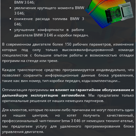
BMW 3 E46;
увеличение крутящего момента BMW
3 E46;
снижение расхода топлива BMW 3
E46;
улучшение комфортности в работе
двигателя BMW 3 E46 и коробки передач.
В современном двигателе более 150 рабочих параметров, изменение
которых под силу только высококвалифицированной команде
специалистов с большим опытом работы и возможностью отладки
программ на стенде или треке.
Каждое транспортное средство программируется индивидуально, что
позволяет сохранить информационные данные блока управления,
такие как: вин номер, тип коробки передач, коды комплектации...
Оптимизация программы
не влияет на гарантийное обслуживание и
дальнейшую эксплуатацию автомобиля
. Мы предлагаем только
оригинальные решения от наших немецких партнеров.
Для клиентов, которые по каким-либо причинам не могут посетить один
из наших центров, но хотят получить качественный,
профессиональный чип-тюнинг bmw 3 E46 от немецких тюнинг-ателье,
мы предлагаем услугу для удаленного программирования блока
управления двигателя.