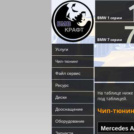
Услуги
Чип-тюнинг
Файл сервис
Ресурс
На таблице ниже
Диски
под таблицей.
Чип-тюнин
Дооснащение
Оборудование
Mercedes A
Запчасти