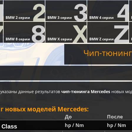
Чип-тюнинг
 указаны данные результатов
чип-тюнинга Mercedes
новых мод
г новых моделей Mercedes:
До
После
hp / Nm
hp / Nm
 Class