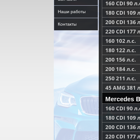
160 CDI 90 л.
Наши работы
180 CDI 109 л
200 CDI 136 л
Контакты
220 CDI 177 л
160 102 л.с.
180 122 л.с.
200 156 л.с.
200 184 л.с.
250 211 л.с.
45 AMG 381 л
Mercedes B
160 CDI 90 л.
180 CDI 109 л
200 CDI 136 л
220 CDI 177 л