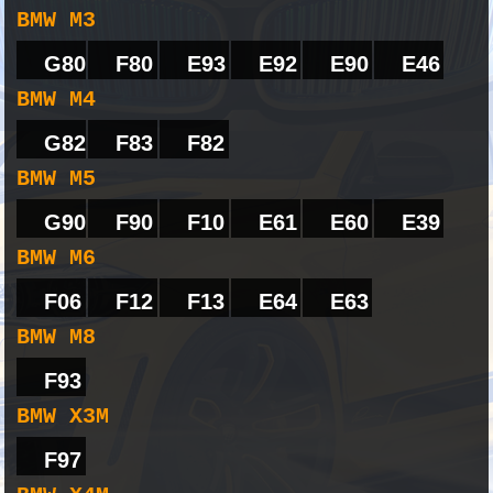
BMW M3
G80
F80
E93
E92
E90
E46
BMW M4
G82
F83
F82
BMW M5
G90
F90
F10
E61
E60
E39
BMW M6
F06
F12
F13
E64
E63
BMW M8
F93
BMW X3M
F97