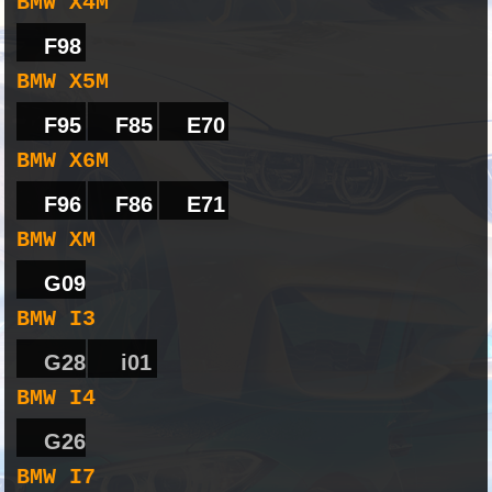
BMW X4M
F98
BMW X5M
F95
F85
E70
BMW X6M
F96
F86
E71
BMW XM
G09
BMW I3
G28
i01
BMW I4
G26
BMW I7