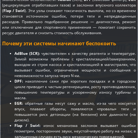
(рециркуляция отработавших газов) и заслонки впускного коллектора
(
Flap / Swirl
). Эти узлы снижают токсичность выхлопа, но со временем
становятся источником ошибок, потери тяги и непредвиденных
расходов. Правильно подобранное решение — диагностика, ремонт
или отключение для спортивного применения — помогает сохранить
ресурс двигателя и снизить стоимость обслуживания.
Почему эти системы начинают беспокоить
AdBlue (SCR):
чувствителен к качеству реагента и температуре.
Зимой возможны проблемы с кристаллизацией/замерзанием,
выходом из строя насоса и кристаллизацией в магистралях, что
вызывает ошибки, ограничения мощности и сообщения о
невозможности запуска через N км.
DPF:
накопление сажи при коротких поездках и в городском
цикле приводит к частым регенерациям, росту противодавления,
повышению температуры и ускоренному износу турбины и
масла.
EGR:
обратные газы несут сажу и масло, из-за чего коксуется
впуск, плавают обороты, появляются «провалы» тяги и
повышается риск детонации (на бензине) или дымности (на
дизеле).
Flap / Swirl:
износ механизма заслонок вызывает ошибки
геометрии, посторонние звуки, неустойчивую работу на низах; в
запущенных случаях есть риск механических повреждений.