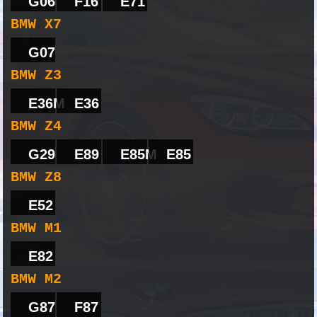
G06
F16
E71
BMW X7
G07
BMW Z3
E36M
E36
BMW Z4
G29
E89
E85M
E85
BMW Z8
E52
BMW M1
E82
BMW M2
G87
F87