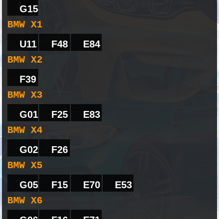
G15
BMW X1
U11
F48
E84
BMW X2
F39
BMW X3
G01
F25
E83
BMW X4
G02
F26
BMW X5
G05
F15
E70
E53
BMW X6