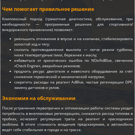
Чем помогает правильное решение
Комплексный подход (грамотная диагностика, обслуживание, при
необходимости — программные решения для спортивного/
внедорожного применения) позволяет:
уменьшить отложения в впуске и на клапанах, стабилизировать
холостой ход и тягу;
снизить противодавление выхлопа — легче режим турбины,
ниже температурные пики, бережнее к маслу;
избавиться от хронических ошибок по NOx/AdBlue, свечению
«Check Engine», аварийных режимов;
продлить ресурс двигателя и навесного оборудования за счёт
снижения термической и механической нагрузки;
сократить расходы на реагент AdBlue, частые регенерации DPF,
замену датчиков и узлов.
Экономия на обслуживании
После устранения первопричин и оптимизации работы системы уходит
потребность в внеплановых регенерациях, снижается расход топлива в
пробках, исчезают регулярные траты на реагент и «расходники»
экоблока. В итоге стоимость владения предсказуемее, а автомобиль
ведёт себя стабильнее в городе и на трассе.