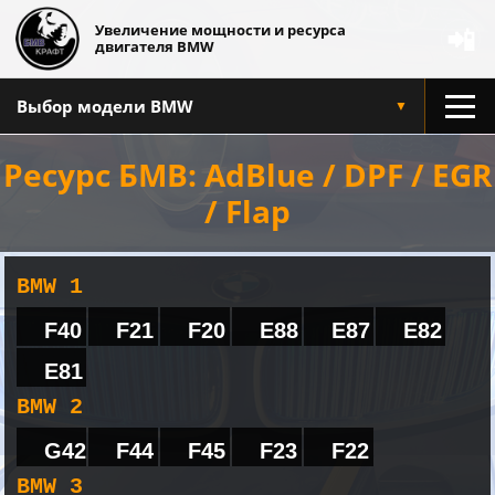
Увеличение мощности и ресурса
📲
двигателя BMW
Выбор модели BMW
▼
Ресурс БМВ: AdBlue / DPF / EGR
/ Flap
BMW 1
F40
F21
F20
E88
E87
E82
E81
BMW 2
G42
F44
F45
F23
F22
BMW 3