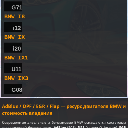
G71
BMW I8
i12
BMW IX
i20
BMW IX1
U11
BMW IX3
G08
AdBlue / DPF / EGR / Flap — ресурс двигателя BMW и
стоимость владения
Современные дизельные и бензиновые BMW оснащаются системами
экологической безопасности:
AdBlue
(SCR),
DPF
(сажевый фильтр),
EGR