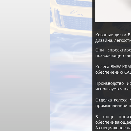
Кованые диски B
дизайна, легкост
Они спроектир
позволяющего вы
Колеса BMW-KRAF
обеспечению CAD
Производство и
используется в 
Отделка колеса 
промышленной п
В конце произ
обеспечивающее 
А специальное л