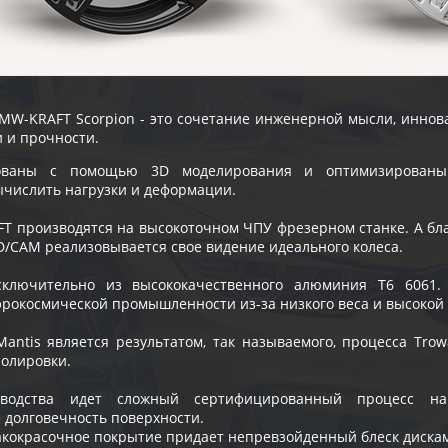
MW-KRAFT Scorpion - это сочетание инженерной мысли, иннов
и и прочности.
ованы с помощью 3D моделирования и оптимизированы 
числить нагрузки и деформации.
T производятся на высокоточном ЧПУ фрезерном станке. А б
/CAM реализовывается свое видение идеального колеса.
сключительно из высококачественного алюминия T6 6061.
аэрокосмической промышленности из-за низкого веса и высокой
Mantis является результатом, так называемого, процесса Trow
олировки.
водства идет сложный сертифицированный процесс нан
долговечность поверхности.
акокрасочное покрытие придает непревзойденный блеск диска