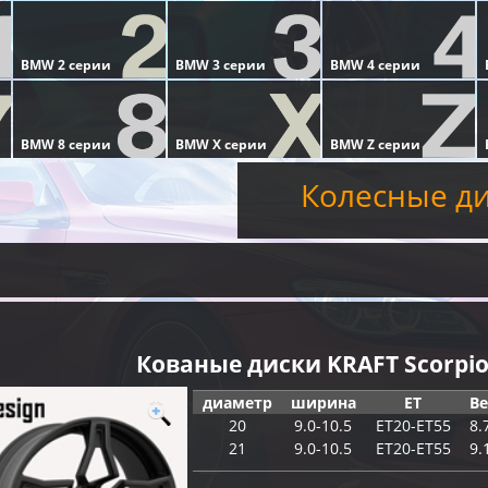
Колесные д
Кованые диски KRAFT Scorpi
диаметр
ширина
ET
Ве
20
9.0-10.5
ET20-ET55
8.
21
9.0-10.5
ET20-ET55
9.