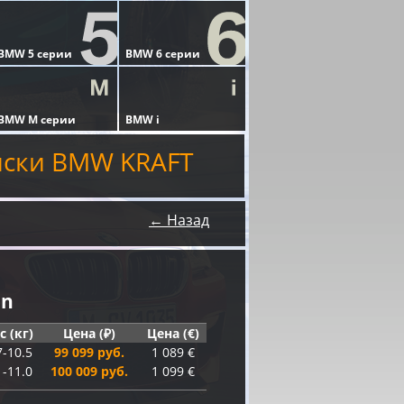
иски BMW KRAFT
← Назад
on
с (кг)
Цена (₽)
Цена (€)
7-10.5
99 099 руб.
1 089 €
1-11.0
100 009 руб.
1 099 €