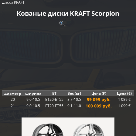
Диски KRAFT
Кованые диски KRAFT Scorpion
диаметр
ширина
ET
Вес (кг)
Цена (₽)
Цена (€)
99 099 руб.
20
9.0-10.5
ET20-ET55
8.7-10.5
1 089 €
100 009 руб.
21
9.0-10.5
ET20-ET55
9.1-11.0
1 099 €