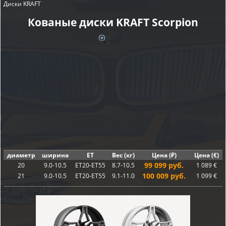
Диски KRAFT
Кованые диски KRAFT Scorpion
диаметр
ширина
ET
Вес (кг)
Цена (₽)
Цена (€)
99 099 руб.
20
9.0-10.5
ET20-ET55
8.7-10.5
1 089 €
100 009 руб.
21
9.0-10.5
ET20-ET55
9.1-11.0
1 099 €